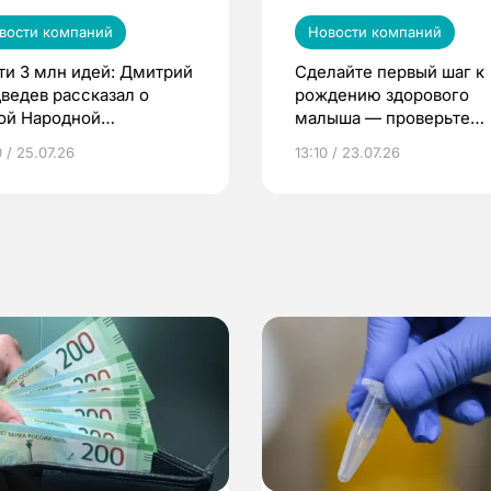
вости компаний
Новости компаний
ти 3 млн идей: Дмитрий
Сделайте первый шаг к
ведев рассказал о
рождению здорового
ой Народной
малыша — проверьте
грамме ЕР
репродуктивное здоров
 / 25.07.26
13:10 / 23.07.26
по ОМС!