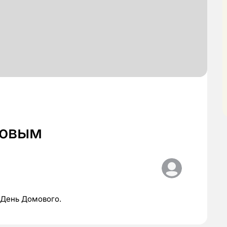
мовым
 День Домового.