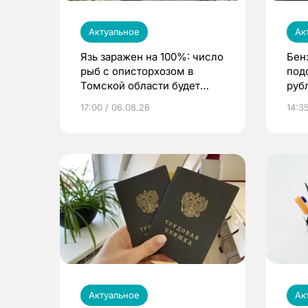
Актуальное
Ак
Язь заражен на 100%: число
Бен
рыб с описторхозом в
под
Томской области будет
руб
расти
17:00 / 06.08.26
14:3
Актуальное
Ак