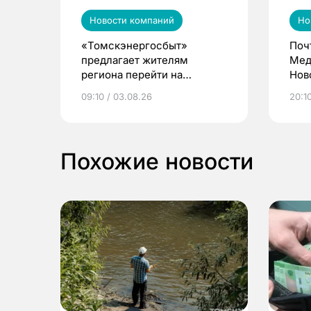
Новости компаний
Но
«Томскэнергосбыт»
Поч
предлагает жителям
Мед
региона перейти на
Нов
электронные квитанции и
про
09:10 / 03.08.26
20:10
выиграть призы
Похожие новости