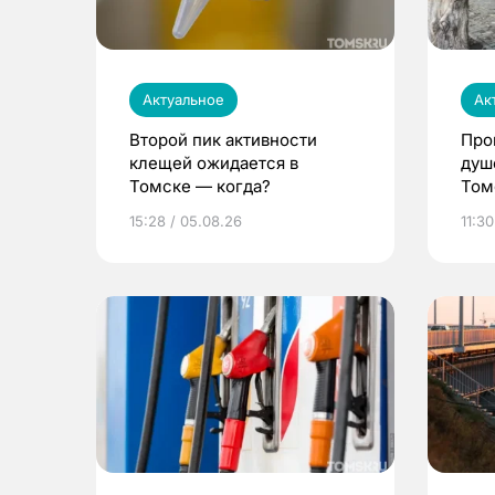
Актуальное
Ак
Второй пик активности
Про
клещей ожидается в
душ
Томске — когда?
Том
уни
15:28 / 05.08.26
11:30