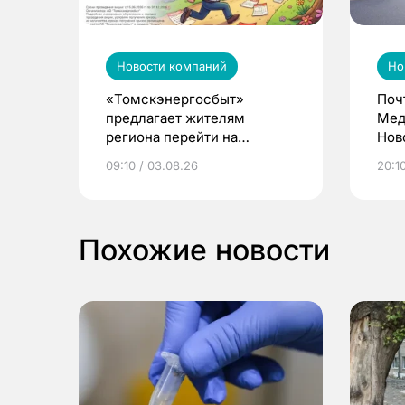
Новости компаний
Но
«Томскэнергосбыт»
Поч
предлагает жителям
Мед
региона перейти на
Нов
электронные квитанции и
про
09:10 / 03.08.26
20:10
выиграть призы
Похожие новости