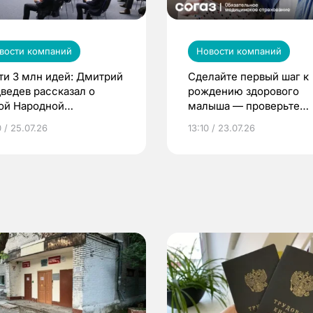
вости компаний
Новости компаний
ти 3 млн идей: Дмитрий
Сделайте первый шаг к
ведев рассказал о
рождению здорового
ой Народной
малыша — проверьте
грамме ЕР
репродуктивное здоров
 / 25.07.26
13:10 / 23.07.26
по ОМС!