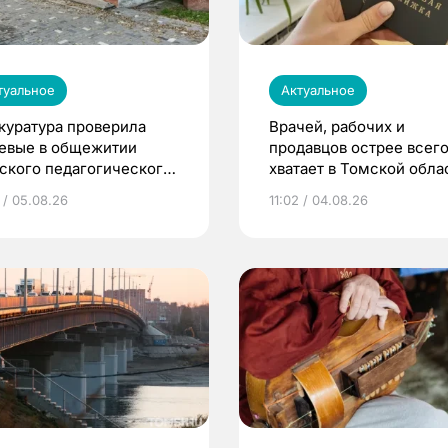
туальное
Актуальное
куратура проверила
Врачей, рабочих и
евые в общежитии
продавцов острее всего
ского педагогического
хватает в Томской обла
верситета
 / 05.08.26
11:02 / 04.08.26