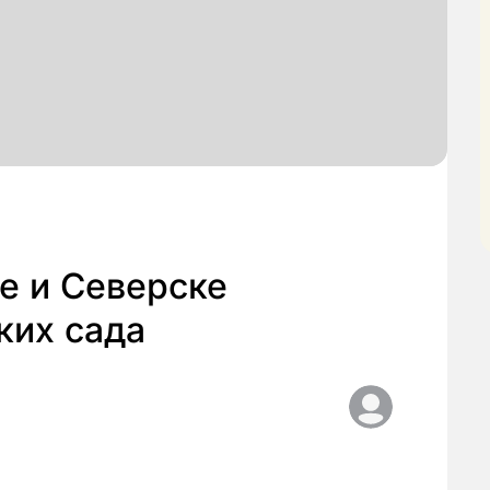
е и Северске
ких сада