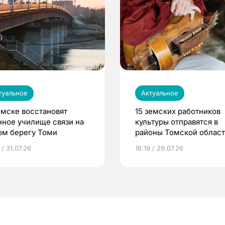
туальное
Актуальное
омске восстановят
15 земских работников
нное училище связи на
культуры отправятся в
ом берегу Томи
районы Томской облас
 / 31.07.26
16:19 / 29.07.26