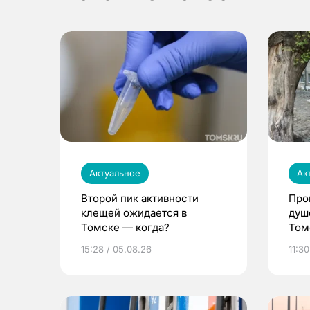
Актуальное
Ак
Второй пик активности
Про
клещей ожидается в
душ
Томске — когда?
Том
уни
15:28 / 05.08.26
11:30