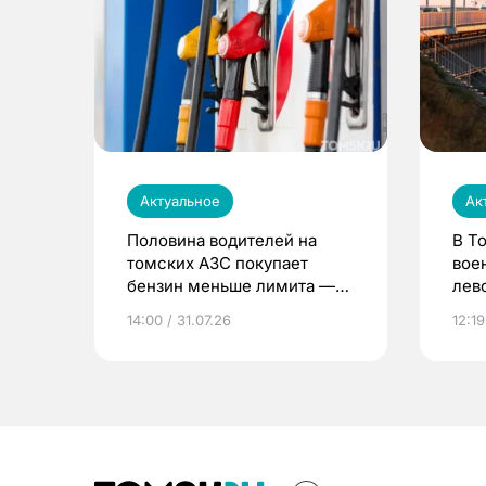
Актуальное
Ак
Половина водителей на
В Т
томских АЗС покупает
вое
бензин меньше лимита —
лев
мэр
14:00 / 31.07.26
12:19