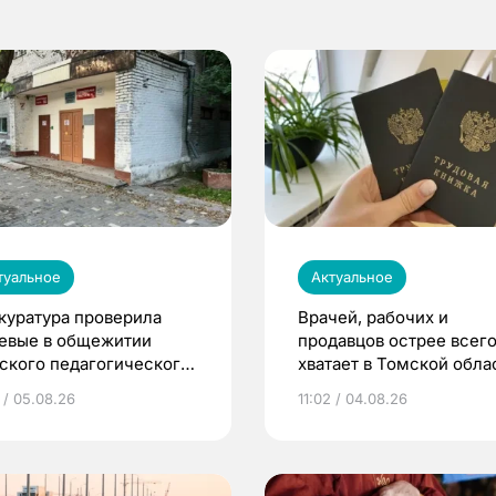
туальное
Актуальное
куратура проверила
Врачей, рабочих и
евые в общежитии
продавцов острее всего
ского педагогического
хватает в Томской обла
верситета
 / 05.08.26
11:02 / 04.08.26