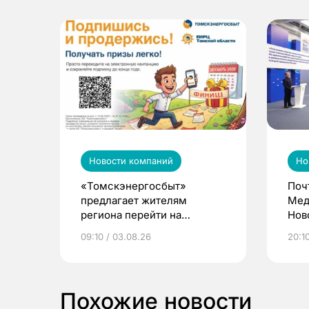
Новости компаний
Но
«Томскэнергосбыт»
Поч
предлагает жителям
Мед
региона перейти на
Нов
электронные квитанции и
про
09:10 / 03.08.26
20:10
выиграть призы
Похожие новости