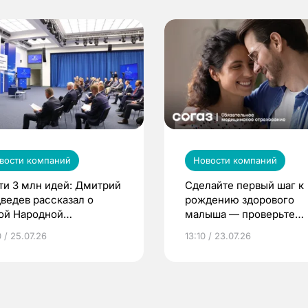
вости компаний
Новости компаний
ти 3 млн идей: Дмитрий
Сделайте первый шаг к
ведев рассказал о
рождению здорового
ой Народной
малыша — проверьте
грамме ЕР
репродуктивное здоров
 / 25.07.26
13:10 / 23.07.26
по ОМС!