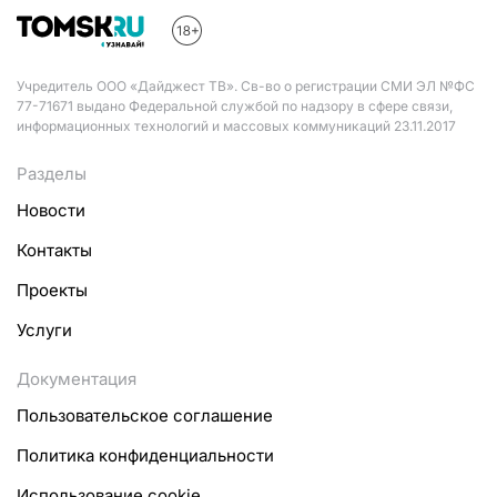
Учредитель ООО «Дайджест ТВ». Св-во о регистрации СМИ ЭЛ №ФС
77-71671 выдано Федеральной службой по надзору в сфере связи,
информационных технологий и массовых коммуникаций 23.11.2017
Разделы
Новости
Контакты
Проекты
Услуги
Документация
Пользовательское соглашение
Политика конфиденциальности
Использование cookie