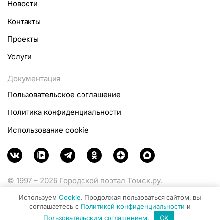
Новости
Контакты
Проекты
Услуги
Документация
Пользовательское соглашение
Политика конфиденциальности
Использование cookie
© 1997 – 2026 Городской портал Томск.ру.
Функционирует при финансовой поддержке
Используем
Cookie
. Продолжая пользоваться сайтом, вы
Министерства цифрового развития, связи и массовых
соглашаетесь с
Политикой конфиденциальности
и
коммуникаций Российской Федерации.
Пользовательским соглашением
.
OK