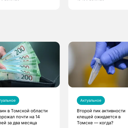
по ОМС!
туальное
Актуальное
зин в Томской области
Второй пик активности
орожал почти на 14
клещей ожидается в
лей за два месяца
Томске — когда?