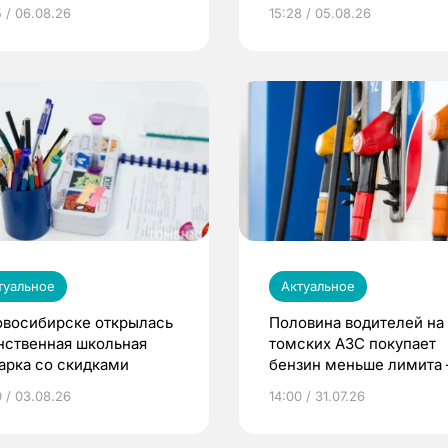
5 / 06.08.26
15:28 / 05.08.26
туальное
Актуальное
овосибирске открылась
Половина водителей на
нственная школьная
томских АЗС покупает
арка со скидками
бензин меньше лимита
мэр
0 / 03.08.26
14:00 / 31.07.26