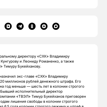
еральному директору «СХК» Владимиру
Кунгурову и Леониду Романенко, а также
 Тимуру Букейханову.
д назначил экс-главе «СХК» Владимиру
120 миллионов рублей денежного штрафа. Его
на год меньше — шесть лет в колонии строгого
. Бывший исполнительный директор
компании
«ТВЭЛ»
Тимур Букейханов приговорен
 годам лишения свободы в колонии строгого
л 6,5 года колонии строгого режима и штраф в