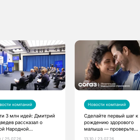
вости компаний
Новости компаний
ти 3 млн идей: Дмитрий
Сделайте первый шаг к
ведев рассказал о
рождению здорового
ой Народной
малыша — проверьте
грамме ЕР
репродуктивное здоров
 / 25.07.26
13:10 / 23.07.26