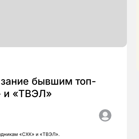
азание бывшим топ-
 и «ТВЭЛ»
удникам «СХК» и «ТВЭЛ».