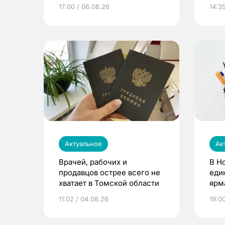
расти
17:00 / 06.08.26
14:3
Актуальное
Ак
Врачей, рабочих и
В Н
продавцов острее всего не
еди
хватает в Томской области
ярм
11:02 / 04.08.26
19:0