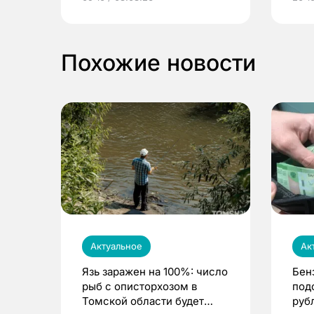
выиграть призы
Похожие новости
Актуальное
Ак
Язь заражен на 100%: число
Бен
рыб с описторхозом в
под
Томской области будет
руб