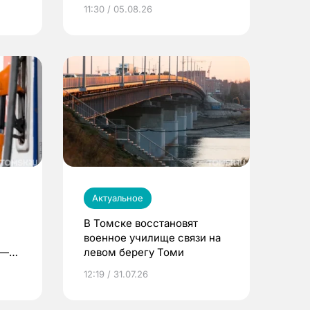
университета
11:30 / 05.08.26
Актуальное
В Томске восстановят
военное училище связи на
 —
левом берегу Томи
12:19 / 31.07.26