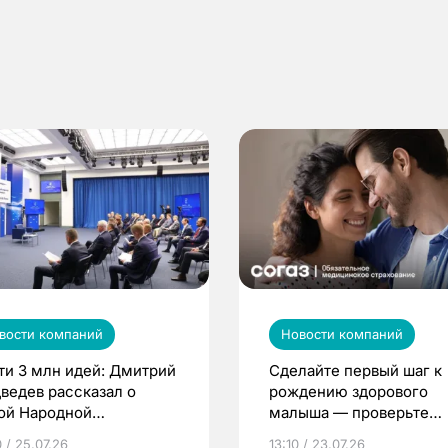
вости компаний
Новости компаний
ти 3 млн идей: Дмитрий
Сделайте первый шаг к
ведев рассказал о
рождению здорового
ой Народной
малыша — проверьте
грамме ЕР
репродуктивное здоров
 / 25.07.26
13:10 / 23.07.26