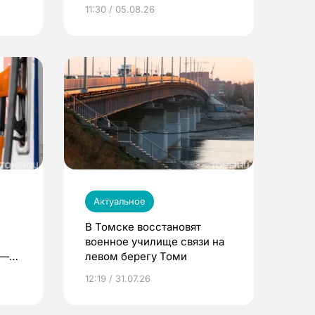
университета
11:30 / 05.08.26
Актуальное
В Томске восстановят
военное училище связи на
 —
левом берегу Томи
12:19 / 31.07.26