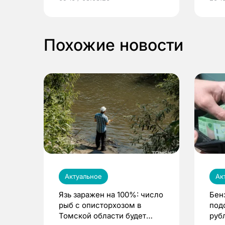
выиграть призы
Похожие новости
Актуальное
Ак
Язь заражен на 100%: число
Бен
рыб с описторхозом в
под
Томской области будет
руб