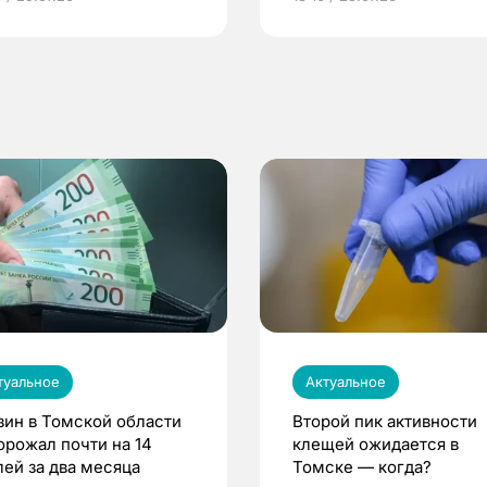
по ОМС!
туальное
Актуальное
зин в Томской области
Второй пик активности
орожал почти на 14
клещей ожидается в
лей за два месяца
Томске — когда?