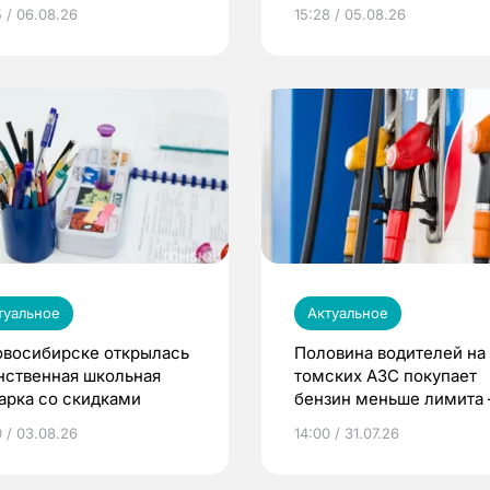
5 / 06.08.26
15:28 / 05.08.26
туальное
Актуальное
овосибирске открылась
Половина водителей на
нственная школьная
томских АЗС покупает
арка со скидками
бензин меньше лимита
мэр
0 / 03.08.26
14:00 / 31.07.26