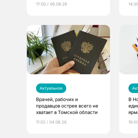
расти
17:00 / 06.08.26
14:3
Актуальное
Ак
Врачей, рабочих и
В Н
продавцов острее всего не
еди
хватает в Томской области
ярм
11:02 / 04.08.26
19:0