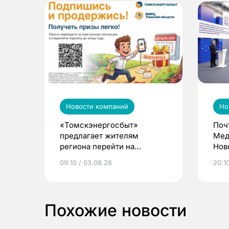
Новости компаний
Но
«Томскэнергосбыт»
Поч
предлагает жителям
Мед
региона перейти на
Нов
электронные квитанции и
про
09:10 / 03.08.26
20:10
выиграть призы
Похожие новости