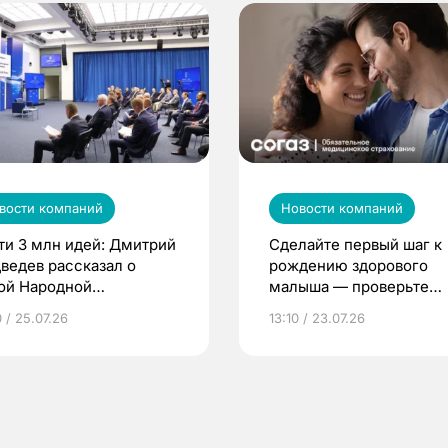
вости компаний
Новости компаний
ти 3 млн идей: Дмитрий
Сделайте первый шаг к
ведев рассказал о
рождению здорового
ой Народной
малыша — проверьте
грамме ЕР
репродуктивное здоров
 / 25.07.26
13:10 / 23.07.26
по ОМС!