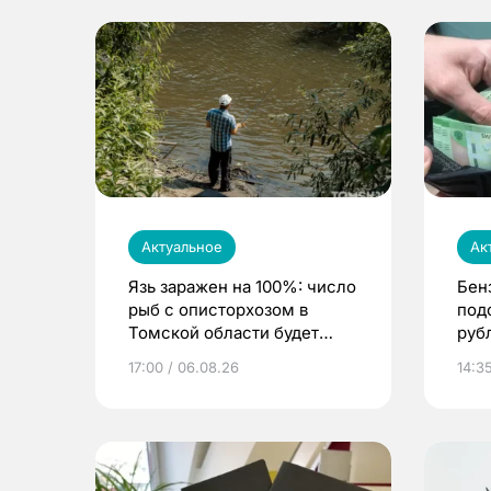
Актуальное
Ак
Язь заражен на 100%: число
Бен
рыб с описторхозом в
под
Томской области будет
руб
расти
17:00 / 06.08.26
14:3