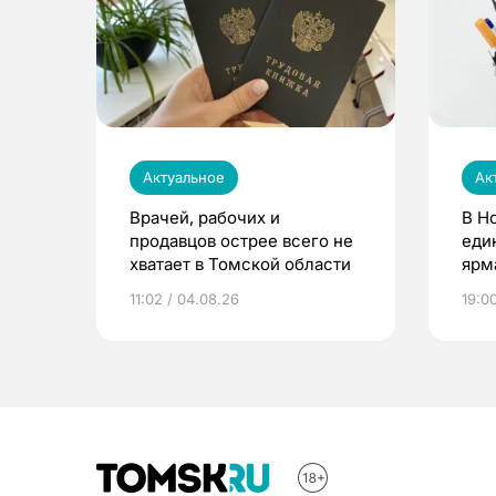
Актуальное
Ак
Врачей, рабочих и
В Н
продавцов острее всего не
еди
хватает в Томской области
ярм
11:02 / 04.08.26
19:0