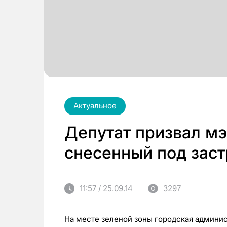
Актуальное
Депутат призвал мэ
снесенный под зас
11:57 / 25.09.14
3297
На месте зеленой зоны городская админис