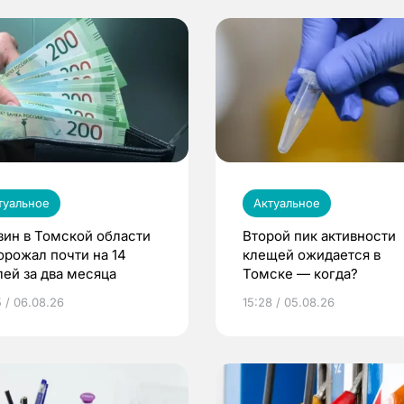
туальное
Актуальное
зин в Томской области
Второй пик активности
орожал почти на 14
клещей ожидается в
лей за два месяца
Томске — когда?
5 / 06.08.26
15:28 / 05.08.26