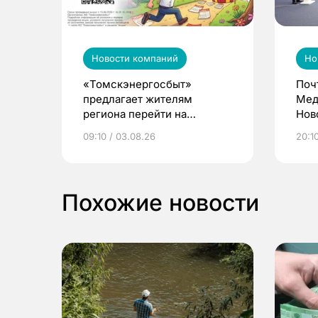
Новости компаний
Но
«Томскэнергосбыт»
Поч
предлагает жителям
Мед
региона перейти на
Нов
электронные квитанции и
про
09:10 / 03.08.26
20:10
выиграть призы
Похожие новости