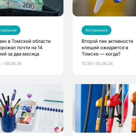
туальное
Актуальное
зин в Томской области
Второй пик активности
орожал почти на 14
клещей ожидается в
лей за два месяца
Томске — когда?
5 / 06.08.26
15:28 / 05.08.26