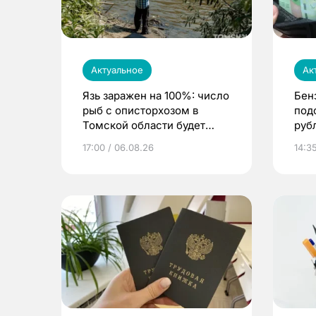
Актуальное
Ак
Язь заражен на 100%: число
Бен
рыб с описторхозом в
под
Томской области будет
руб
расти
17:00 / 06.08.26
14:3