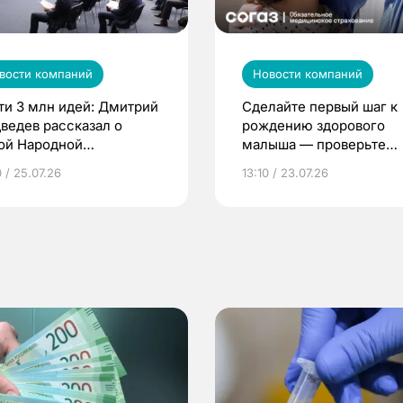
вости компаний
Новости компаний
ти 3 млн идей: Дмитрий
Сделайте первый шаг к
ведев рассказал о
рождению здорового
ой Народной
малыша — проверьте
грамме ЕР
репродуктивное здоров
 / 25.07.26
13:10 / 23.07.26
по ОМС!