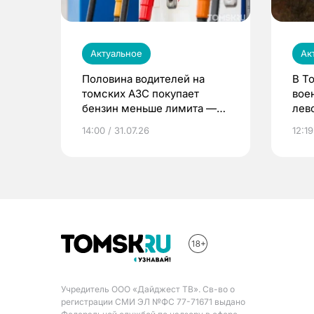
Актуальное
Ак
Половина водителей на
В Т
томских АЗС покупает
вое
бензин меньше лимита —
лев
мэр
14:00 / 31.07.26
12:19
Учредитель ООО «Дайджест ТВ». Св-во о
регистрации СМИ ЭЛ №ФС 77-71671 выдано