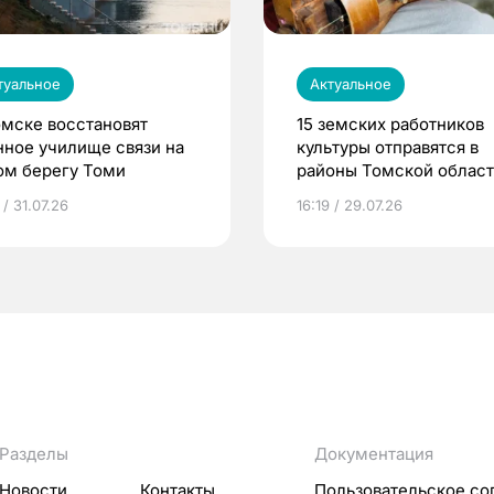
туальное
Актуальное
омске восстановят
15 земских работников
нное училище связи на
культуры отправятся в
ом берегу Томи
районы Томской облас
 / 31.07.26
16:19 / 29.07.26
Разделы
Документация
Новости
Контакты
Пользовательское со