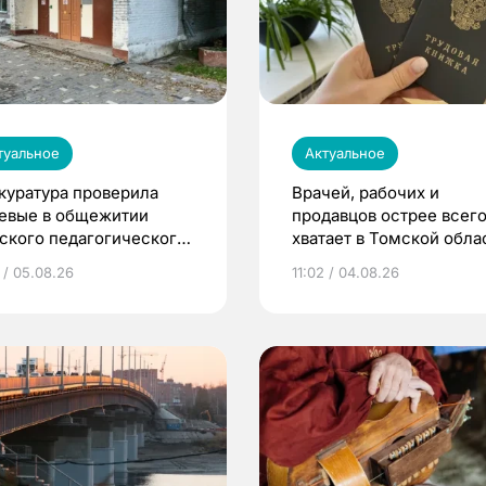
туальное
Актуальное
куратура проверила
Врачей, рабочих и
евые в общежитии
продавцов острее всего
ского педагогического
хватает в Томской обла
верситета
 / 05.08.26
11:02 / 04.08.26