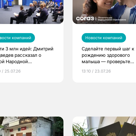
вости компаний
Новости компаний
ти 3 млн идей: Дмитрий
Сделайте первый шаг к
ведев рассказал о
рождению здорового
ой Народной
малыша — проверьте
грамме ЕР
репродуктивное здоров
 / 25.07.26
13:10 / 23.07.26
по ОМС!