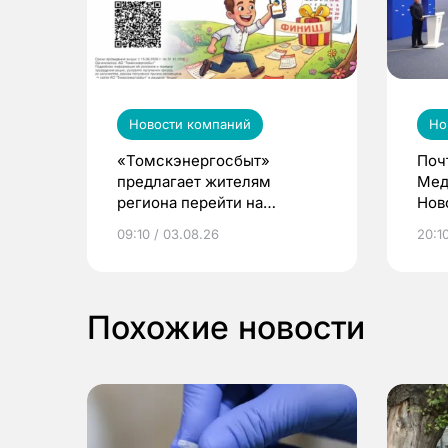
Новости компаний
Но
«Томскэнергосбыт»
Поч
предлагает жителям
Мед
региона перейти на
Нов
электронные квитанции и
про
09:10 / 03.08.26
20:10
выиграть призы
Похожие новости