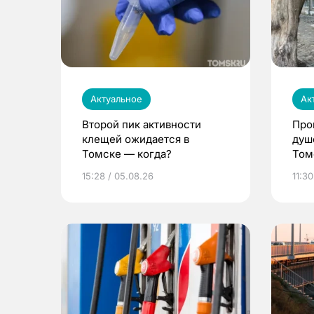
Актуальное
Ак
Второй пик активности
Про
клещей ожидается в
душ
Томске — когда?
Том
уни
15:28 / 05.08.26
11:30