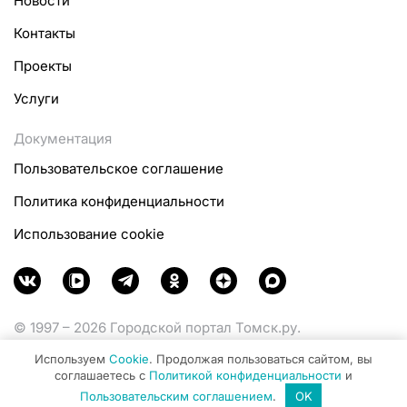
Новости
Контакты
Проекты
Услуги
Документация
Пользовательское соглашение
Политика конфиденциальности
Использование cookie
© 1997 – 2026 Городской портал Томск.ру.
Функционирует при финансовой поддержке
Используем
Cookie
. Продолжая пользоваться сайтом, вы
Министерства цифрового развития, связи и массовых
соглашаетесь с
Политикой конфиденциальности
и
коммуникаций Российской Федерации.
Пользовательским соглашением
.
OK