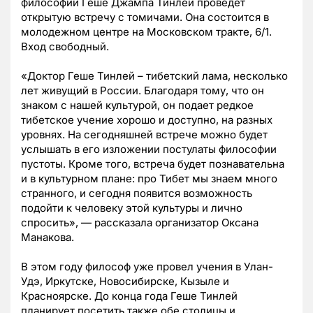
философии Геше Джампа Тинлей проведет
открытую встречу с томичами. Она состоится в
молодежном центре на Московском тракте, 6/1.
Вход свободный.
«Доктор Геше Тинлей – тибетский лама, несколько
лет живущий в России. Благодаря тому, что он
знаком с нашей культурой, он подает редкое
тибетское учение хорошо и доступно, на разных
уровнях. На сегодняшней встрече можно будет
услышать в его изложении постулаты философии
пустоты. Кроме того, встреча будет познавательна
и в культурном плане: про Тибет мы знаем много
странного, и сегодня появится возможность
подойти к человеку этой культуры и лично
спросить», — рассказала организатор Оксана
Манакова.
В этом году философ уже провел учения в Улан-
Удэ, Иркутске, Новосибирске, Кызыле и
Красноярске. До конца года Геше Тинлей
планирует посетить также обе столицы и