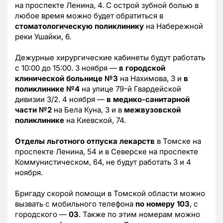
на проспекте Ленина, 4. С острой зубной болью в
любое время можно будет обратиться в
стоматологическую поликлинику
на Набережной
реки Ушайки, 6.
Дежурные хирургические кабинеты будут работать
с 10:00 до 15:00. 3 ноября —
в городской
клинической больнице №3
на Нахимова, 3 и
в
поликлинике №4
на улице 79-й Гвардейской
дивизии 3/2. 4 ноября —
в медико-санитарной
части №2
на Бела Куна, 3 и в
межвузовской
поликлинике
на Киевской, 74.
Отделы льготного отпуска лекарств
в Томске на
проспекте Ленина, 54 и в Северске на проспекте
Коммунистическом, 64, не будут работать 3 и 4
ноября.
Бригаду скорой помощи в Томской области можно
вызвать с мобильного телефона
по номеру 103
, с
городского —
03
. Также по этим номерам можно