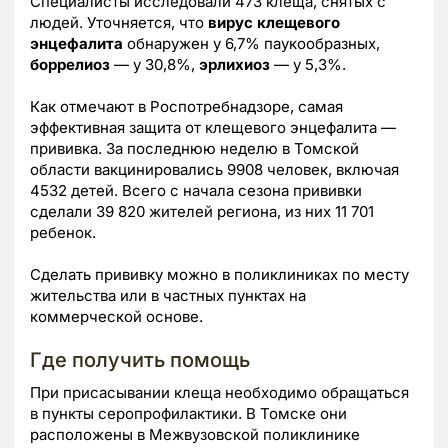
Специалисты исследовали 473 клеща, снятых с
людей. Уточняется, что
вирус клещевого
энцефалита
обнаружен у 6,7% паукообразных,
боррелиоз
— у 30,8%,
эрлихиоз
— у 5,3%.
Как отмечают в Роспотребнадзоре, самая
эффективная защита от клещевого энцефалита —
прививка. За последнюю неделю в Томской
области вакцинировались 9908 человек, включая
4532 детей. Всего с начала сезона прививки
сделали 39 820 жителей региона, из них 11 701
ребенок.
Сделать прививку можно в поликлиниках по месту
жительства или в частных пунктах на
коммерческой основе.
Где получить помощь
При присасывании клеща необходимо обращаться
в пункты серопрофилактики. В Томске они
расположены в Межвузовской поликлинике