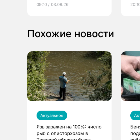
электронные квитанции и
про
09:10 / 03.08.26
20:10
выиграть призы
Похожие новости
Актуальное
Ак
Язь заражен на 100%: число
Бен
рыб с описторхозом в
под
Томской области будет
руб