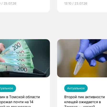
грамме ЕР
репродуктивное здоров
 / 25.07.26
13:10 / 23.07.26
по ОМС!
туальное
Актуальное
зин в Томской области
Второй пик активности
орожал почти на 14
клещей ожидается в
лей за два месяца
Томске — когда?