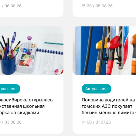
5 / 06.08.26
15:28 / 05.08.26
туальное
Актуальное
овосибирске открылась
Половина водителей на
нственная школьная
томских АЗС покупает
арка со скидками
бензин меньше лимита
мэр
0 / 03.08.26
14:00 / 31.07.26