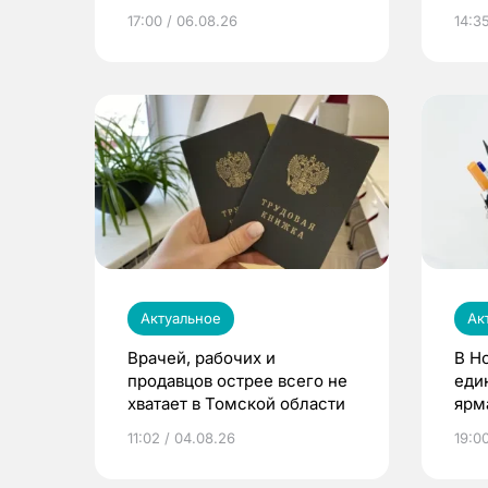
расти
17:00 / 06.08.26
14:3
Актуальное
Ак
Врачей, рабочих и
В Н
продавцов острее всего не
еди
хватает в Томской области
ярм
11:02 / 04.08.26
19:0