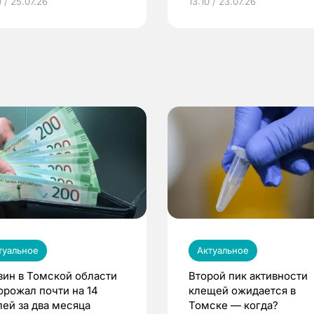
 / 25.07.26
13:10 / 23.07.26
по ОМС!
туальное
Актуальное
зин в Томской области
Второй пик активности
орожал почти на 14
клещей ожидается в
лей за два месяца
Томске — когда?