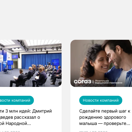
вости компаний
Новости компаний
ти 3 млн идей: Дмитрий
Сделайте первый шаг к
ведев рассказал о
рождению здорового
ой Народной
малыша — проверьте
грамме ЕР
репродуктивное здоров