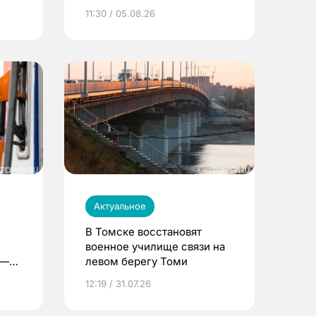
университета
11:30 / 05.08.26
Актуальное
В Томске восстановят
военное училище связи на
 —
левом берегу Томи
12:19 / 31.07.26