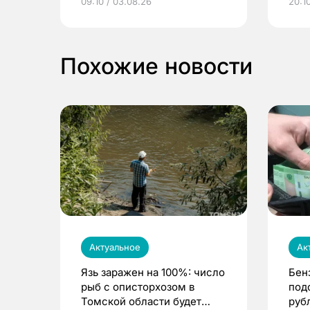
09:10 / 03.08.26
20:10
выиграть призы
Похожие новости
Актуальное
Ак
Язь заражен на 100%: число
Бен
рыб с описторхозом в
под
Томской области будет
руб