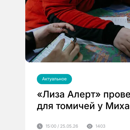
Актуальное
«Лиза Алерт» прове
для томичей у Мих
15:00 / 25.05.26
1403