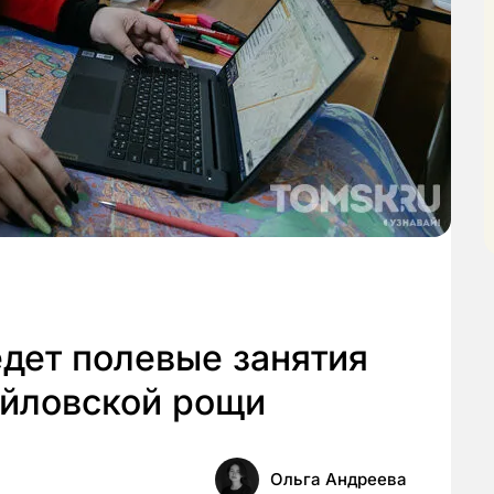
дет полевые занятия
айловской рощи
Ольга Андреева