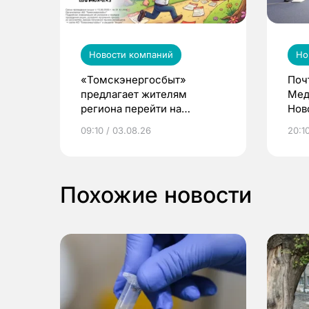
Новости компаний
Но
«Томскэнергосбыт»
Поч
предлагает жителям
Мед
региона перейти на
Нов
электронные квитанции и
про
09:10 / 03.08.26
20:10
выиграть призы
Похожие новости