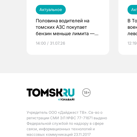
Актуальное
Ак
Половина водителей на
В Т
томских АЗС покупает
вое
бензин меньше лимита —
лев
мэр
14:00 / 31.07.26
12:19
Учредитель ООО «Дайджест ТВ». Св-во о
регистрации СМИ ЭЛ №ФС 77-71671 выдано
Федеральной службой по надзору в сфере
связи, информационных технологий и
массовых коммуникаций 23.11.2017