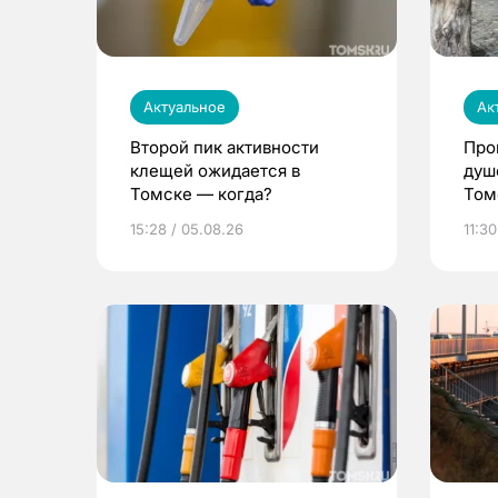
Актуальное
Ак
Второй пик активности
Про
клещей ожидается в
душ
Томске — когда?
Том
уни
15:28 / 05.08.26
11:30