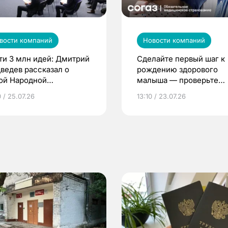
вости компаний
Новости компаний
ти 3 млн идей: Дмитрий
Сделайте первый шаг к
ведев рассказал о
рождению здорового
ой Народной
малыша — проверьте
грамме ЕР
репродуктивное здоров
 / 25.07.26
13:10 / 23.07.26
по ОМС!