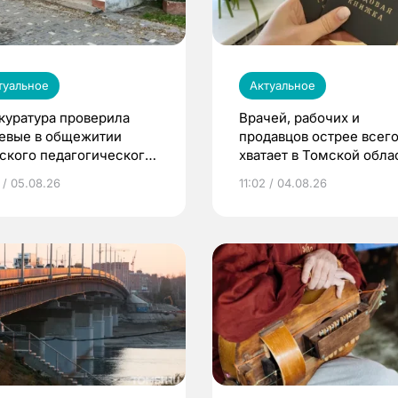
туальное
Актуальное
куратура проверила
Врачей, рабочих и
евые в общежитии
продавцов острее всего
ского педагогического
хватает в Томской обла
верситета
 / 05.08.26
11:02 / 04.08.26