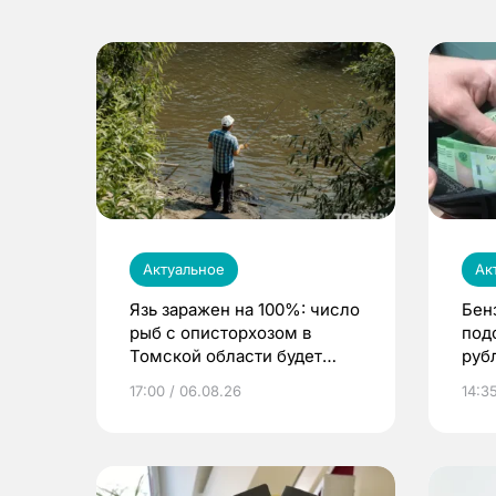
Актуальное
Ак
Язь заражен на 100%: число
Бен
рыб с описторхозом в
под
Томской области будет
руб
расти
17:00 / 06.08.26
14:3