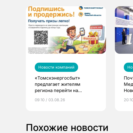
Новости компаний
Но
«Томскэнергосбыт»
Поч
предлагает жителям
Мед
региона перейти на
Нов
электронные квитанции и
про
09:10 / 03.08.26
20:10
выиграть призы
Похожие новости