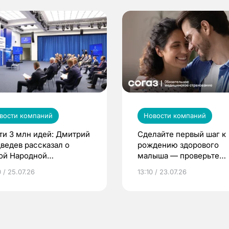
вости компаний
Новости компаний
ти 3 млн идей: Дмитрий
Сделайте первый шаг к
ведев рассказал о
рождению здорового
ой Народной
малыша — проверьте
грамме ЕР
репродуктивное здоров
 / 25.07.26
13:10 / 23.07.26
по ОМС!