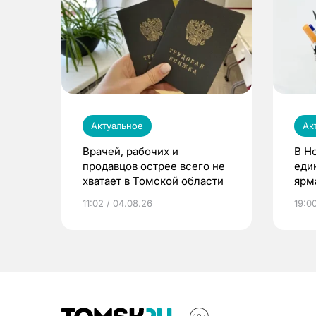
Актуальное
Ак
Врачей, рабочих и
В Н
продавцов острее всего не
еди
хватает в Томской области
ярм
11:02 / 04.08.26
19:0