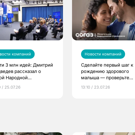
вости компаний
Новости компаний
ти 3 млн идей: Дмитрий
Сделайте первый шаг к
ведев рассказал о
рождению здорового
ой Народной
малыша — проверьте
грамме ЕР
репродуктивное здоров
 / 25.07.26
13:10 / 23.07.26
по ОМС!