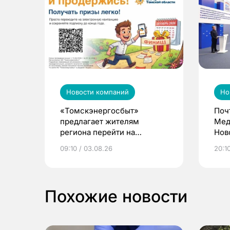
Новости компаний
Но
«Томскэнергосбыт»
Поч
предлагает жителям
Мед
региона перейти на
Нов
электронные квитанции и
про
09:10 / 03.08.26
20:10
выиграть призы
Похожие новости