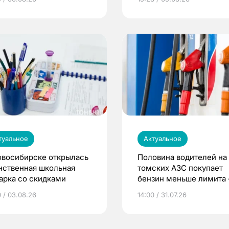
туальное
Актуальное
овосибирске открылась
Половина водителей на
нственная школьная
томских АЗС покупает
арка со скидками
бензин меньше лимита
мэр
0 / 03.08.26
14:00 / 31.07.26