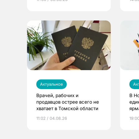
Актуальное
Ак
Врачей, рабочих и
В Н
продавцов острее всего не
еди
хватает в Томской области
ярм
11:02 / 04.08.26
19:0