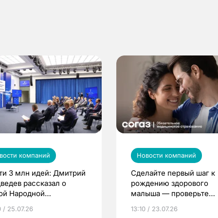
вости компаний
Новости компаний
ти 3 млн идей: Дмитрий
Сделайте первый шаг к
ведев рассказал о
рождению здорового
ой Народной
малыша — проверьте
грамме ЕР
репродуктивное здоров
 / 25.07.26
13:10 / 23.07.26
по ОМС!