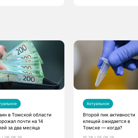
туальное
Актуальное
зин в Томской области
Второй пик активности
орожал почти на 14
клещей ожидается в
лей за два месяца
Томске — когда?
5 / 06.08.26
15:28 / 05.08.26