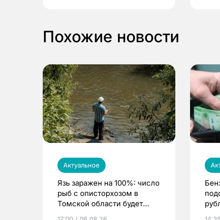
Похожие новости
Актуальное
Ак
Язь заражен на 100%: число
Бен
рыб с описторхозом в
под
Томской области будет
руб
расти
17:00 / 06.08.26
14:3