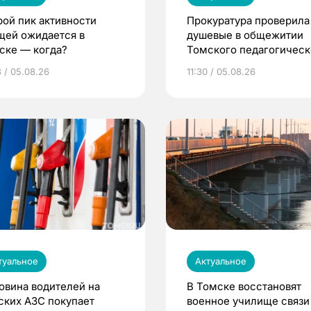
рой пик активности
Прокуратура проверила
щей ожидается в
душевые в общежитии
ске — когда?
Томского педагогическ
университета
8 / 05.08.26
11:30 / 05.08.26
туальное
Актуальное
овина водителей на
В Томске восстановят
ских АЗС покупает
военное училище связи