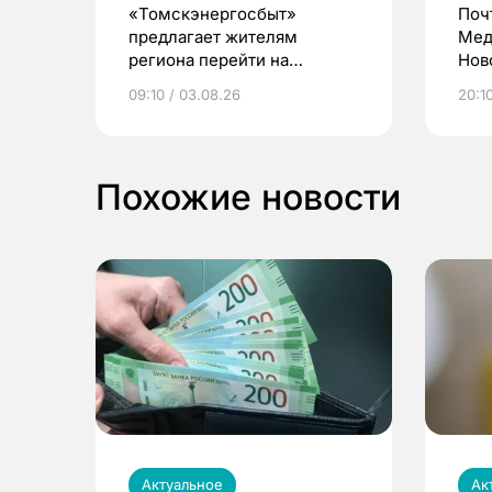
«Томскэнергосбыт»
Поч
предлагает жителям
Мед
региона перейти на
Нов
электронные квитанции и
про
09:10 / 03.08.26
20:10
выиграть призы
Похожие новости
Актуальное
Ак