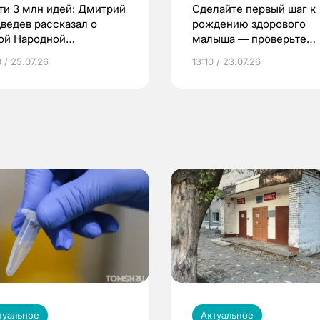
ти 3 млн идей: Дмитрий
Сделайте первый шаг к
ведев рассказал о
рождению здорового
ой Народной
малыша — проверьте
грамме ЕР
репродуктивное здоров
 / 25.07.26
13:10 / 23.07.26
по ОМС!
туальное
Актуальное