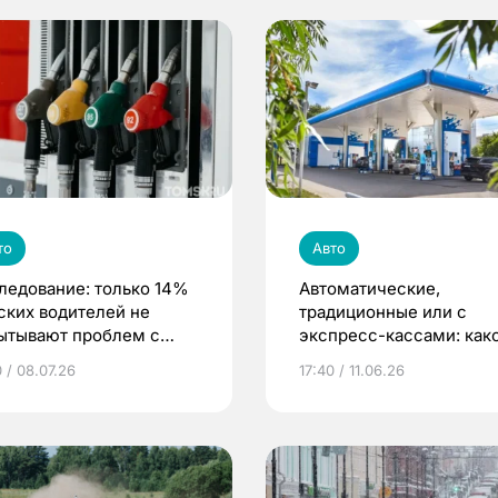
то
Авто
ледование: только 14%
Автоматические,
ских водителей не
традиционные или с
ытывают проблем с
экспресс-кассами: как
равкой авто
формат АЗС предпочит
 / 08.07.26
17:40 / 11.06.26
водители?