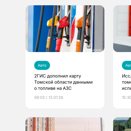
Авто
Ав
2ГИС дополнил карту
Исс
Томской области данными
том
о топливе на АЗС
исп
зап
09:03 / 13.07.26
15:30