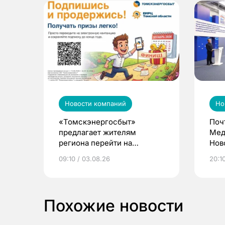
Новости компаний
Но
«Томскэнергосбыт»
Поч
предлагает жителям
Мед
региона перейти на
Нов
электронные квитанции и
про
09:10 / 03.08.26
20:10
выиграть призы
Похожие новости