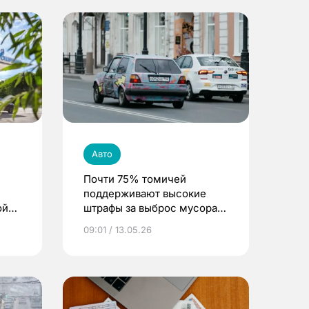
Авто
Почти 75% томичей
поддерживают высокие
ой
штрафы за выброс мусора
ают
из машин
09:01 / 13.05.26