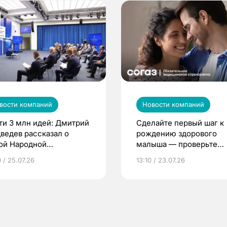
вости компаний
Новости компаний
ти 3 млн идей: Дмитрий
Сделайте первый шаг к
ведев рассказал о
рождению здорового
ой Народной
малыша — проверьте
грамме ЕР
репродуктивное здоров
 / 25.07.26
13:10 / 23.07.26
по ОМС!