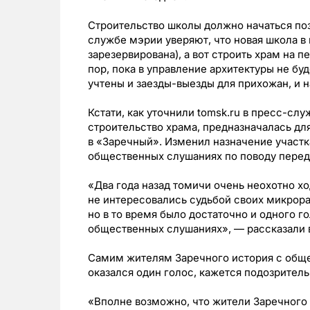
Строительство школы должно начаться поз
службе мэрии уверяют, что новая школа в
зарезервирована), а вот строить храм на 
пор, пока в управление архитектуры не бу
учтены и заезды-выезды для прихожан, и н
Кстати, как уточнили tomsk.ru в пресс-сл
строительство храма, предназначалась дл
в «Заречный». Изменил назначение участк
общественных слушаниях по поводу переда
«Два года назад томичи очень неохотно х
не интересовались судьбой своих микрора
но в то время было достаточно и одного 
общественных слушаниях», — рассказали 
Самим жителям Заречного история с общ
оказался один голос, кажется подозритель
«Вполне возможно, что жители Заречного 