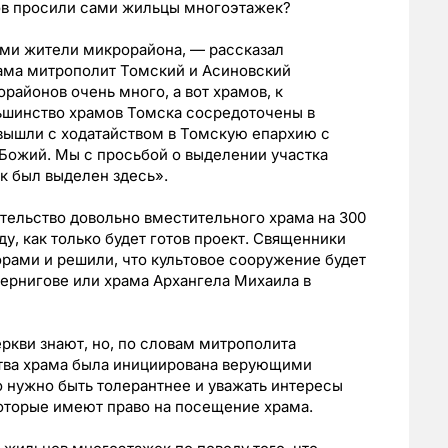
ов просили сами жильцы многоэтажек?
ами жители микрорайона, — рассказал
ама митрополит Томский и Асиновский
районов очень много, а вот храмов, к
льшинство храмов Томска сосредоточены в
 вышли с ходатайством в Томскую епархию с
 Божий. Мы с просьбой о выделении участка
к был выделен здесь».
тельство довольно вместительного храма на 300
у, как только будет готов проект. Священники
рами и решили, что культовое сооружение будет
Чернигове или храма Архангела Михаила в
ркви знают, но, по словам митрополита
ства храма была инициирована верующими
 нужно быть толерантнее и уважать интересы
оторые имеют право на посещение храма.