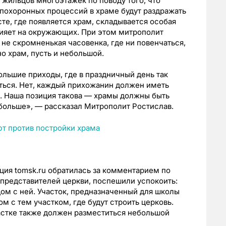
жильцов многоэтажек по поводу того, что
 похоронных процессий в храме будут раздражать
те, где появляется храм, складывается особая
лияет на окружающих. При этом митрополит
не скромненькая часовенка, где ни повенчаться,
но храм, пусть и небольшой.
льшие приходы, где в праздничный день так
ться. Нет, каждый прихожанин должен иметь
 Наша позиция такова — храмы должны быть
больше», — рассказал Митрополит Ростислав.
ция tomsk.ru обратилась за комментарием по
представителей церкви, поспешили успокоить:
дом с ней. Участок, предназначенный для школы
м с тем участком, где будут строить церковь.
астке также должен разместиться небольшой