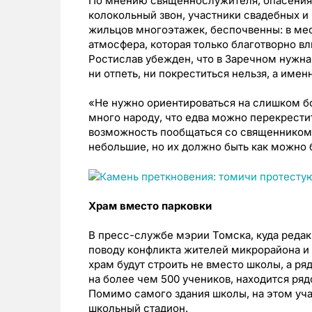
По мнению священнослужителя, опасения 
колокольный звон, участники свадебных и
жильцов многоэтажек, беспочвенны: в мес
атмосфера, которая только благотворно в
Ростислав убежден, что в Заречном нужна 
ни отпеть, ни покреститься нельзя, а имен
«Не нужно ориентироваться на слишком бо
много народу, что едва можно перекрести
возможность пообщаться со священником.
небольшие, но их должно быть как можно 
Храм вместо парковки
В пресс-службе мэрии Томска, куда редак
поводу конфликта жителей микрорайона и 
храм будут строить не вместо школы, а ря
на более чем 500 учеников, находится рядо
Помимо самого здания школы, на этом уч
школьный стадион.