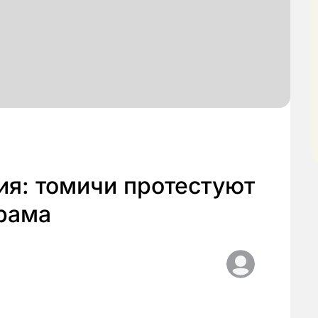
ия: томичи протестуют
храма