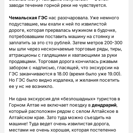
заводи течение горной реки не чувствуется.
Чемальская ГЭС
нас разочаровала. Уже немного
подуставшие, мы ехали к ней по извилистой
дороге, которая прервалась мужиком в будочке,
потребовавшим поставить машину на стоянку и
заплатить за это сто рублей. Затем метров 200-300
мы шли через нескончаемые торговые ряды, тиры,
аттракционы с галдящими и хватающими за руки
продавцами. Торговая дорога кончилась ржавым
забором с надписью, гласящей, что экскурсии на
ГЭС заканчиваются в 18.00 (время было уже 19.00).
Но ГЭС было видно издалека, и желания посетить
ее у нс не возникло.
Ни одна экскурсия для «безлошадных» туристов в
Горном Алтае не включает поездку в
дендрарий
,
который расположен рядом с селом Алтайское в
Алтайском крае. Зато туда можно съездить на
машине! Туда ведет очень извилистая дорога,
местами не очень хорошая, которая постепенно