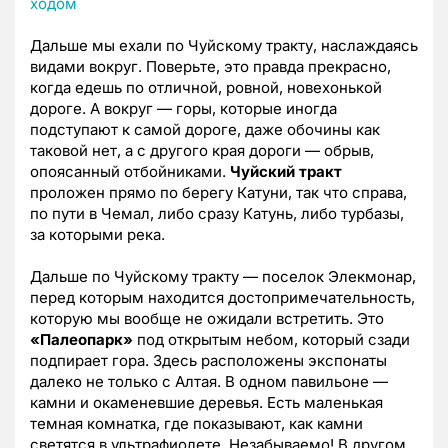
Дальше мы ехали по Чуйскому тракту, наслаждаясь
видами вокруг. Поверьте, это правда прекрасно,
когда едешь по отличной, ровной, новехонькой
дороге. А вокруг — горы, которые иногда
подступают к самой дороге, даже обочины как
таковой нет, а с другого края дороги — обрыв,
опоясанный отбойниками.
Чуйский тракт
проложен прямо по берегу Катуни, так что справа,
по пути в Чемал, либо сразу Катунь, либо турбазы,
за которыми река.
Дальше по Чуйскому тракту — поселок Элекмонар,
перед которым находится достопримечательность,
которую мы вообще не ожидали встретить. Это
«Палеопарк»
под открытым небом, который сзади
подпирает гора. Здесь расположены экспонаты
далеко не только с Алтая. В одном павильоне —
камни и окаменевшие деревья. Есть маленькая
темная комнатка, где показывают, как камни
светятся в ультрафиолете. Незабываемо! В другом