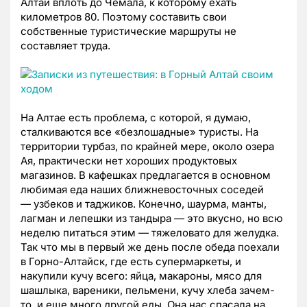
Алтай вплоть до Чемала, к которому ехать
километров 80. Поэтому составить свои
собственные туристические маршруты не
составляет труда.
На Алтае есть проблема, с которой, я думаю,
сталкиваются все «безлошадные» туристы. На
территории турбаз, по крайней мере, около озера
Ая, практически нет хороших продуктовых
магазинов. В кафешках предлагается в основном
любимая еда наших ближневосточных соседей
— узбеков и таджиков. Конечно, шаурма, манты,
лагман и лепешки из тандыра — это вкусно, но всю
неделю питаться этим — тяжеловато для желудка.
Так что мы в первый же день после обеда поехали
в Горно-Алтайск, где есть супермаркеты, и
накупили кучу всего: яйца, макароны, мясо для
шашлыка, вареники, пельмени, кучу хлеба зачем-
то, и еще много другой еды. Она нас спасала на