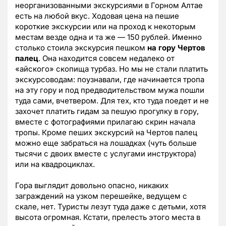
неорганизованными экскурсиями в Горном Алтае
есть на любой вкус. Ходовая цена на пешие
короткие экскурсии или на проход к некоторым
местам везде одна и та же — 150 рублей. Именно
столько стоила экскурсия пешком
на гору Чертов
палец
. Она находится совсем недалеко от
«айского» скопища турбаз. Но мы не стали платить
экскурсоводам: поузнавали, где начинается тропа
на эту гору и под предводительством мужа пошли
туда сами, вчетвером. Для тех, кто туда поедет и не
захочет платить гидам за пешую прогулку в гору,
вместе с фотографиями прилагаю скрин начала
тропы. Кроме пеших экскурсий на Чертов палец
можно еще забраться на лошадках (чуть больше
тысячи с двоих вместе с услугами инструктора)
или на квадроциклах.
Гора выглядит довольно опасно, никаких
заграждений на узком перешейке, ведущем с
скале, нет. Туристы лезут туда даже с детьми, хотя
высота огромная. Кстати, прелесть этого места в