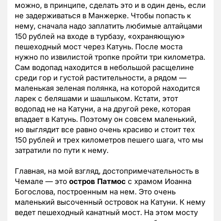
можно, в принципе, сделать это и в один день, если
не задерживаться в Манжерке. Чтобы попасть к
нему, сначала надо заплатить любимые алтайцами
150 рублей на входе в турбазу, «охраняющую»
пешеходный мост через Катунь. После моста
нужно по извилистой тропке пройти три километра.
Сам водопад находится в небольшой расщелине
среди гор и густой растительности, а рядом —
маленькая зеленая полянка, на которой находится
ларек с беляшами и шашлыком. Кстати, этот
водопад не на Катуни, а на другой реке, которая
впадает в Катунь. Поэтому он совсем маленький,
но выглядит все равно очень красиво и стоит тех
150 рублей и трех километров пешего шага, что мы
затратили по пути к нему.
Главная, на мой взгляд, достопримечательность в
Чемале — это
остров Патмос
с храмом Иоанна
Богослова, построенным на нем. Это очень
маленький высоченный островок на Катуни. К нему
ведет пешеходный канатный мост. На этом мосту