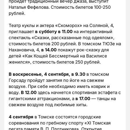
пройдет традиционный вечер джаза, выступит
Наталья Фефелова. Стоимость билетов 100-250
рублей.
Театр куклы и актера «Скоморох» на Соляной, 4,
приглашает
в субботу в 11.00
на интерактивный
спектакль «Сказки, рассказанные под одеялом»,
стоимость билетов 200 рублей. В томском ТЮЗе на
Нахановича, 4,
в 14.00
покажут рок-сказку для
детей «Как Кощей Бессмертный на Василисе
женился», стоимость билетов 250 рублей.
В воскресенье, 4 сентября, в 9.30
в томском
Горсаду пройдут занятия по йоге на свежем
воздухе. При себе необходимо иметь коврик и
воду.
В 12.00
здесь начнется спортивная эстафета с
гигантскими аттракционами, а
в 17.00
— танцы на
свежем воздухе под любимые хиты.
4 сентября
в Томске состоятся городские
соревнования по гребному спорту «XI Томская
регата памяти В. П. Плотникова». Открытие