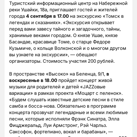
Туристский информационный центр на Набережной
реки Ушайки, 18а, приглашает гостей и жителей
города
4 сентября в 17.00
на экскурсию «Томск в
легендах и сказаниях». «Экскурсия открывает
перед вами завесу тайного и загадочного, тайны,
хранимые веками городом. О князе Ушае, князе
Басандае, красавице Томе, о старце Федоре
Кузьмиче, о кольце Волконской и о многом другом
вы узнаете на экскурсии», — обещают
организаторы. Стоимость участия 200 рублей.
В пространстве «Высоко» на Беленца, 9/1,
в
воскресенье в 18.00
пройдет концерт живой
музыки для родителей и детей «JAZZовые
вариации» в рамках проекта «Моцарт с пеленок».
«Будем слушать известные детские песни в стиле
самба и босса-нова. Обязательно в программе
концерта прозвучат легендарные и всеми любимые
песни, которые исполняли Фрэнк Синатра, Элла
Фицджеральд, Луи Армстронг, Рэй Чарльз.
Саксофон, фортепиано, вокал и барабаны», —