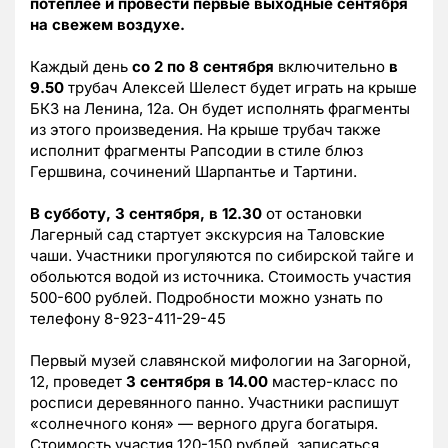
потеплее и провести первые выходные сентября
на свежем воздухе.
Каждый день
со 2 по 8 сентября
включительно
в
9.50
трубач Алексей Шелест будет играть на крыше
БКЗ на Ленина, 12а. Он будет исполнять фрагменты
из этого произведения. На крыше трубач также
исполнит фрагменты Рапсодии в стиле блюз
Гершвина, сочинений Шарпантье и Тартини.
В субботу, 3 сентября, в 12.30
от остановки
Лагерный сад стартует экскурсия на Таловские
чаши. Участники прогуляются по сибирской тайге и
обольются водой из источника. Стоимость участия
500-600 рублей. Подробности можно узнать по
телефону 8-923-411-29-45
Первый музей славянской мифологии на Загорной,
12, проведет
3 сентября в 14.00
мастер-класс по
росписи деревянного панно. Участники распишут
«солнечного коня» — верного друга богатыря.
Стоимость участия 120-150 рублей, записаться