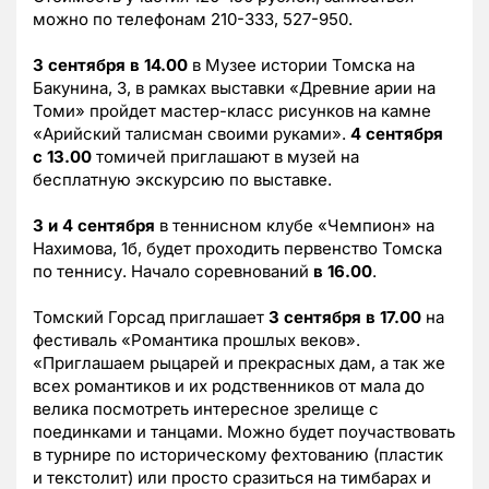
можно по телефонам 210-333, 527-950.
3 сентября в 14.00
в Музее истории Томска на
Бакунина, 3, в рамках выставки «Древние арии на
Томи» пройдет мастер-класс рисунков на камне
«Арийский талисман своими руками».
4 сентября
с 13.00
томичей приглашают в музей на
бесплатную экскурсию по выставке.
3 и 4 сентября
в теннисном клубе «Чемпион» на
Нахимова, 1б, будет проходить первенство Томска
по теннису. Начало соревнований
в 16.00
.
Томский Горсад приглашает
3 сентября в 17.00
на
фестиваль «Романтика прошлых веков».
«Приглашаем рыцарей и прекрасных дам, а так же
всех романтиков и их родственников от мала до
велика посмотреть интересное зрелище с
поединками и танцами. Можно будет поучаствовать
в турнире по историческому фехтованию (пластик
и текстолит) или просто сразиться на тимбарах и