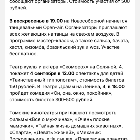
сообщают организаторы. Стоимость участия от 500
рублей.
В воскресенье в 19.00
на Новособорной начнется
танцевальный Open-air. Организаторы приглашают
всех желающих на танцы на свежем воздухе. В
программе мастер-классы, а также сальса, бачата,
хастл, кизомба, бразильский зук и wcs. Участие
бесплатное.
Театр куклы и актера «Скоморох» на Соляной, 4,
покажет
4 сентября в 12.00
спектакль для детей
«Таинственный гиппопотам», стоимость билетов
150 рублей. В Театре Драмы на Ленина, 4,
в 18.00
пройдет комедия «Он, она, окно, покойник»,
стоимость билетов 300-500 рублей.
Томские кинотеатры приглашают посмотреть
фильмы «Все о мужчинах», «Очень плохие
мамочки», «Тайная жизнь домашних животных»,
«Спарта», «Девять жизней», «Механик:
Воскрешение», «Не дыши», «Прекрасная планета»,