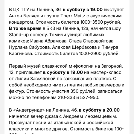
В ЦК ТГУ на Ленина, 36,
в субботу в 19.00
выступят
Антон Беляев и группа Therr Maitz с акустическим
концертом. Стоимость билетов 1000-3500 рублей.
В то же время
в БКЗ на Ленина, 12а, начнется шоу
Stand-up comedy. Томичи увидят любимых
комиков: Ивана Абрамова, Стаса Старовойтова,
Нурлана Сабурова, Алексея Щербакова и Тимура
Каргинова. Стоимость билетов 1000-2900 рублей.
Первый музей славянской мифологии на Загорной,
12, приглашает
в субботу в 19.00
на мастер-класс
от Лилии Завьяловой по завязыванию платков. С
собой необходимо иметь платки любых размеров и
фактур. Стоимость участия 350 рублей, записаться
можно по телефонам 210-333 и 527-950.
В «Андегрунде» на Ленина, 46,
в субботу в 20.00
начнется вечер джаза с Андреем Иноземцевым.
Прозвучат песни из итальянской и российской
классики и многое другое. Стоимость билетов 100-