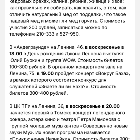
кедровых орехах, калине, рябине, живице и хвое:
как правильно их собирать, как хранить, о том, как
отличить натуральный мед от подделки, что такое
падевый мед и может ли мед горчить. Стоимость
участия 200 рублей, записаться можно по
телефонам 210-333 и 527-950.
В «Андеграунде» на Ленина, 46,
в воскресенье в
18.00
в День рождения Джона Леннона выступят
Юлий Буркин и группа WOW. Стоимость билетов
100-300 рублей. В органном концертном зале на
Ленина, 75,
в 19.00
пройдет концерт «Вокруг Баха»,
в рамках которого состоится конкурс для
слушателей «Знаете ли вы Баха?». Стоимость
билетов 300-400 рублей.
В ЦК ТГУ на Ленина, 36,
в воскресенье в 20.00
начнется первый в Томске концерт легендарного
рокера, актера кино и театра Петра Мамонова с
группой молодых музыкантов «Совершенно новые
звуки Му». Их новая программа называется
«Приключения Незнайки». Стоимость билетов 900-