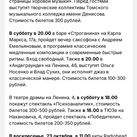
страницы хоровой музыки». Перед гостями
выступят творческие коллективы Томского
музыкального колледжа имени Денисова.
Стоимость билетов 300 рублей.
В субботу в 20.00
в баре «Строганина» на Карла
Маркса, 17а, пройдет вечер саксофона с Андреем
Емельяновым, в программе классические
медленные композиции и современные быстрые
ритмы. Вход свободный. Также
в 20.00
в
«Андеграунде» на Ленина, 46, выступят Ольга
Носенко и Влад Сухих, они исполнят джаз в
классической манере. Стоимость билетов 100-300
рублей.
В театре драмы на Ленина, 4,
в субботу в 18.00
покажут спектакль «Психоаналитик», стоимость
билетов 300-500 рублей. Также
в 18.00
в ТЮЗе на
Нахановича, 4, пройдет спектакль «Победители»,
стоимость билетов 200-350 рублей.
В воскресенье, 23 октября, в 11.00
хиты Radiohead,