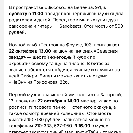
В пространстве «Высоко» на Беленца, 9/1,
в
субботу в 11.00
пройдет концерт живой музыки для
родителей и детей. Перед гостями выступит дуэт
саксофона и гитары — Saxobeats. Стоимость от 500
рублей.
Ночной клуб «Театро» на Фрунзе, 103, приглашает
22 октября в 13.00
на шоу на пилонах «Северная
звезда» — шестой ежегодный кубок по
акробатическому танцу на пилоне. В битве за
звание победителя сойдутся лучшие из лучших со
всей Сибири. Билеты можно купить в студии
«НеОн» на Трифонова, 22б.
Первый музей славянской мифологии на Загорной,
12, проведет
22 октября в 14.00
мастер-класс по
росписи гипсового панно — степного скакуна, а
также осмотр древней колесницы. Стоимость
участия 150-180 рублей, записаться можно по
телефонам 210-333, 527-950.
В 15.00
в музее
стартует экскурсионный маршрут «Тайны томских