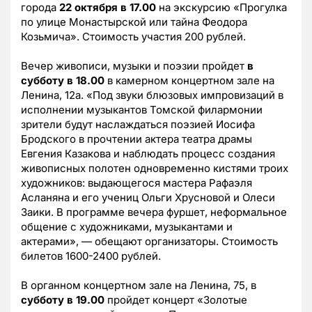
города
22 октября в 17.00
на экскурсию «Прогулка
по улице Монастырской или тайна Феодора
Козьмича». Стоимость участия 200 рублей.
Вечер живописи, музыки и поэзии пройдет
в
субботу в 18.00
в камерном концертном зале на
Ленина, 12а. «Под звуки блюзовых импровизаций в
исполнении музыкантов Томской филармонии
зрители будут наслаждаться поэзией Иосифа
Бродского в прочтении актера театра драмы
Евгения Казакова и наблюдать процесс создания
живописных полотен одновременно кистями троих
художников: выдающегося мастера Рафаэля
Асланяна и его учениц Ольги Хрусновой и Олеси
Заики. В программе вечера фуршет, неформальное
общение с художниками, музыкантами и
актерами», — обещают организаторы. Стоимость
билетов 1600-2400 рублей.
В органном концертном зале на Ленина, 75, в
субботу в 19.00
пройдет концерт «Золотые