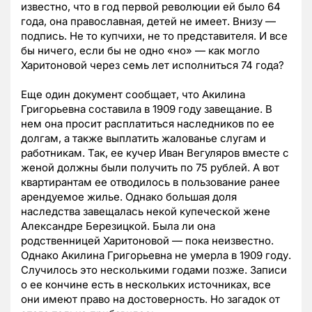
известно, что в год первой революции ей было 64
года, она православная, детей не имеет. Внизу —
подпись. Не то купчихи, не то представителя. И все
бы ничего, если бы не одно «но» — как могло
Харитоновой через семь лет исполниться 74 года?
Еще один документ сообщает, что Акилина
Григорьевна составила в 1909 году завещание. В
нем она просит расплатиться наследников по ее
долгам, а также выплатить жалованье слугам и
работникам. Так, ее кучер Иван Вегуляров вместе с
женой должны были получить по 75 рублей. А вот
квартирантам ее отводилось в пользование ранее
арендуемое жилье. Однако большая доля
наследства завещалась некой купеческой жене
Александре Березицкой. Была ли она
родственницей Харитоновой — пока неизвестно.
Однако Акилина Григорьевна не умерла в 1909 году.
Случилось это несколькими годами позже. Записи
о ее кончине есть в нескольких источниках, все
они имеют право на достоверность. Но загадок от