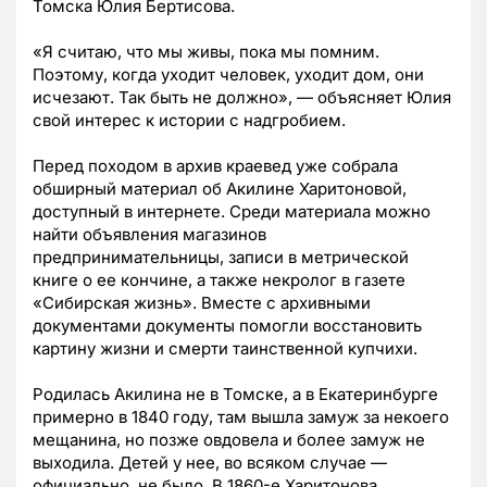
Томска Юлия Бертисова.
«Я считаю, что мы живы, пока мы помним.
Поэтому, когда уходит человек, уходит дом, они
исчезают. Так быть не должно», — объясняет Юлия
свой интерес к истории с надгробием.
Перед походом в архив краевед уже собрала
обширный материал об Акилине Харитоновой,
доступный в интернете. Среди материала можно
найти объявления магазинов
предпринимательницы, записи в метрической
книге о ее кончине, а также некролог в газете
«Сибирская жизнь». Вместе с архивными
документами документы помогли восстановить
картину жизни и смерти таинственной купчихи.
Родилась Акилина не в Томске, а в Екатеринбурге
примерно в 1840 году, там вышла замуж за некоего
мещанина, но позже овдовела и более замуж не
выходила. Детей у нее, во всяком случае —
официально, не было. В 1860-е Харитонова