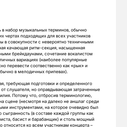
ь в набор музыкальных терминов, обычно
х чертах подходящих для всех участников
фы в совокупности с невероятно техничными
ьная качающая ритм-секция, насыщенная
ными брейкдаунами, сочетание вокалистом
личных вариациях (наиболее популярные
жно перевести соотвественно как «рык» и
обычно в мелодичных припевах).
ая, требующая подготовки и определенного
 от слушателя, но оправдывающая затраченные
силия. Потому что, отбросив терминологию,
на сцене (несмотря на далеко не аншлаг среди
ными инструментами, на которое очевидно был
ю сыгранность (в составе каждой группы как
риста, басист и барабанщик) и столь мощный
о относится ко всем участникам концерта –