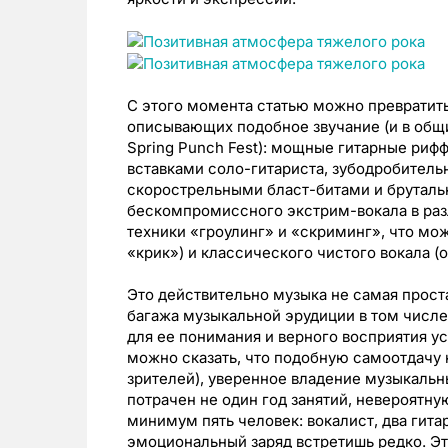
С этого момента статью можно превратит
описывающих подобное звучание (и в общи
Spring Punch Fest): мощные гитарные риф
вставками соло-гитариста, зубодробител
скорострельными бласт-битами и бруталь
бескомпромиссного экстрим-вокала в раз
техники «гроулинг» и «скриминг», что мо
«крик») и классического чистого вокала (
Это действительно музыка не самая прост
багажа музыкальной эрудиции в том числе
для ее понимания и верного восприятия у
можно сказать, что подобную самоотдачу 
зрителей), уверенное владение музыкаль
потрачен не один год занятий, невероятну
минимум пять человек: вокалист, два гита
эмоциональный заряд встретишь редко. Эт