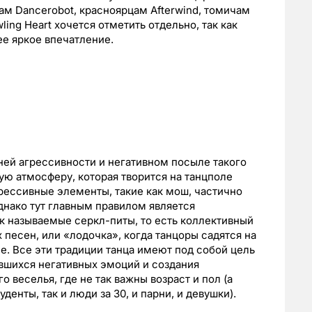
цам Dancerobot, красноярцам Afterwind, томичам
ling Heart хочется отметить отдельно, так как
е яркое впечатление.
ней агрессивности и негативном посыле такого
ую атмосферу, которая творится на танцполе
грессивные элементы, такие как мош, частично
нако тут главным правилом является
так называемые серкл-питы, то есть коллективный
 песен, или «лодочка», когда танцоры садятся на
е. Все эти традиции танца имеют под собой цель
вшихся негативных эмоций и создания
веселья, где не так важны возраст и пол (а
денты, так и люди за 30, и парни, и девушки).