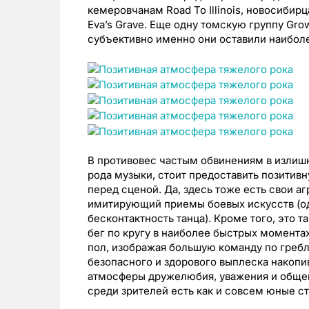
кемеровчанам Road To Illinois, новосибир
Eva’s Grave. Еще одну томскую группу Grow
субъективно именно они оставили наиболе
В противовес частым обвинениям в излиш
рода музыки, стоит предоставить позитивн
перед сценой. Да, здесь тоже есть свои а
имитирующий приемы боевых искусств (од
бесконтактность танца). Кроме того, это 
бег по кругу в наиболее быстрых моментах
пол, изображая большую команду по гребл
безопасного и здорового выплеска накопи
атмосферы дружелюбия, уважения и общего 
среди зрителей есть как и совсем юные сту