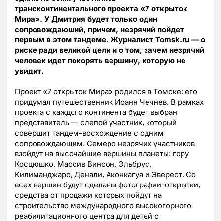
трансконтинентального проекта «7 открыток
Мира». У Дмитрия будет только один
сопровождающий, причем, незрячий пойдет
первым в этом тандеме. Журналист
Tomsk.
ru — о
риске ради великой цели и о том, зачем незрячий
человек идет покорять вершину, которую не
увидит.
Проект «7 открыток Мира» родился в Томске: его
придумал путешественник Иоанн Чечнев. В рамках
проекта с каждого континента будет выбран
представитель — слепой участник, который
совершит тандем-восхождение с одним
сопровождающим. Семеро незрячих участников
взойдут на высочайшие вершины планеты: гору
Косцюшко, Массив Винсон, Эльбрус,
Килиманджаро, Денали, Аконкагуа и Эверест. Со
всех вершин будут сделаны фотографии-открытки,
средства от продажи которых пойдут на
строительство международного высокогорного
реабилитационного центра для детей с