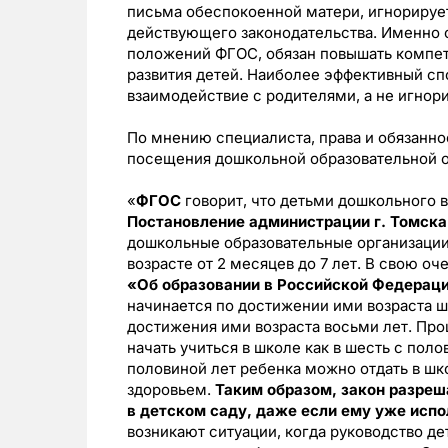
письма обеспокоенной матери, игнорирует
действующего законодательства. Именно о
положений ФГОС, обязан повышать компет
развития детей. Наиболее эффективный сп
взаимодействие с родителями, а не игнор
По мнению специалиста, права и обязанно
посещения дошкольной образовательной о
«
ФГОС
говорит, что детьми дошкольного во
Постановление администрации г. Томска 
дошкольные образовательные организации
возрасте от 2 месяцев до 7 лет. В свою о
«Об образовании в Российской Федерац
начинается по достижении ими возраста ш
достижения ими возраста восьми лет. Прощ
начать учиться в школе как в шесть с полов
половиной лет ребенка можно отдать в шко
здоровьем.
Таким образом, закон разреш
в детском саду, даже если ему уже испо
возникают ситуации, когда руководство де