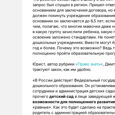
запрос был спущен в регион. Пришел ответ
основанием для заключения договора, но 
должен покинуть учреждение образования 
основании он заключается до 6,5 лет, есл
чем, полагаю, что многие мамочки даже н
в какую группу зачислили ребенка, какую 
освоение заложено стандартами. Не понят
дошкольных учреждениях. Вместе могут бы
год и более. Почему это возможно? Ведь т
полноценно пройти образовательную прог
Юрист, автор рубрики
«
Право знать
»
,
Дмитр
трактуют закон, как им удобно.
«В России действует Федеральный госуда
дошкольного образования. Он устанавлива
сотрудники и администрация детских садов
прочего
детский сад
в лице заведующей и
возможности для полноценного развития
«равные». Как это будет сделано на прак
родитель с администрацией образовательн