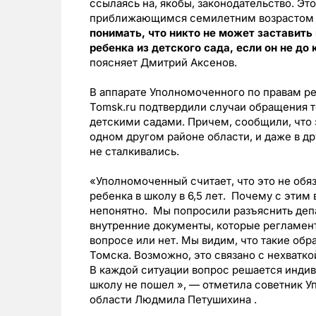
ссылаясь на, якобы, законодательство. Это
приближающимся семилетним возрастом 
понимать, что никто не может заставить
ребенка из детского сада, если он не д
поясняет Дмитрий Аксенов.
В аппарате Уполномоченного по правам ре
Tomsk.ru подтвердили случаи обращения 
детскими садами. Причем, сообщили, что 
одном другом районе области, и даже в д
не сталкивались.
«Уполномоченный считает, что это не обяз
ребенка в школу в 6,5 лет. Почему с этим
непонятно. Мы попросили разъяснить депа
внутренние документы, которые регламен
вопросе или нет. Мы видим, что такие обр
Томска. Возможно, это связано с нехватк
В каждой ситуации вопрос решается индиви
школу не пошел », — отметила советник 
области Людмила Петушихина .