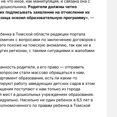
 не что иное, как манипуляция, и связана она с
дошкольника.
Родители должны четко
 их подписывать заявление на отчисление их
о конца освоил образовательную программу
», —
бенка в Томской области редакции портала
томичек с вопросами по заключению договоров с
это похоже на томскую аномалию, так как ни в
ругих регионах, с такими ситуациями и жалобами
анность родителя, а его право — отправить
 вопросом стали массово обращаться к нам,
ртамент образования, есть ли какие-то
тируют работу заведующих детских садов в этом
ащения поступают к нам только из города
ой мест в дошкольных учреждениях образования.
дуально. Насильно ни один ребенок в 6,5 лет в
Уполномоченного по правам ребенка в Томской