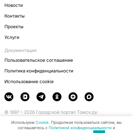
Новости
Контакты
Проекты
Услуги
Документация
Пользовательское соглашение
Политика конфиденциальности
Использование cookie
© 1997 – 2026 Городской портал Томск.ру.
Функционирует при финансовой поддержке
Используем
Cookie
. Продолжая пользоваться сайтом, вы
Министерства цифрового развития, связи и массовых
соглашаетесь с
Политикой конфиденциальности
и
коммуникаций Российской Федерации.