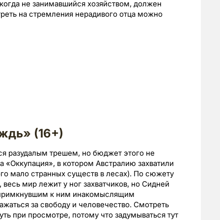
икогда не занимавшийся хозяйством, должен
треть на стремления нерадивого отца можно
ждь» (16+)
ься разудалым трешем, но бюджет этого не
а «Оккупация», в котором Австралию захватили
ого мало странных существ в лесах). По сюжету
 весь мир лежит у ног захватчиков, но Сидней
и примкнувшим к ним инакомыслящим
жаться за свободу и человечество. Смотреть
уть при просмотре, потому что задумываться тут