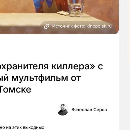
Источник фото: kinopoisk.ru
хранителя киллера» с
ый мультфильм от
 Томске
Вячеслав Серов
но на этих выходных