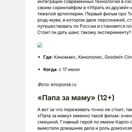
интеграции современных технологий в сю
своим скринлайфом в «Убрать из друзей» 
тяжелой артиллерии. Первый фильм про Ти
роуд-муви, в котором двое персонажей, 
путешествовать по России и становятся по
Стоит ли дать шанс такому эксперименту? 
Где
: Киномакс, Кинополис, Goodwin Ci
Когда
: с 17 июня
Фото:
kinopoisk.
ru
«Папа за маму» (12+)
А вот за что переживать точно не стоит, т
«Папа за маму» именно такой фильм: оче
смешной. Главный герой по имени Карло о
вымотали домашние дела и роль домохозяй