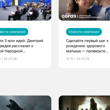
вости компаний
Новости компаний
ти 3 млн идей: Дмитрий
Сделайте первый шаг к
ведев рассказал о
рождению здорового
ой Народной
малыша — проверьте
грамме ЕР
репродуктивное здоров
 / 25.07.26
13:10 / 23.07.26
по ОМС!