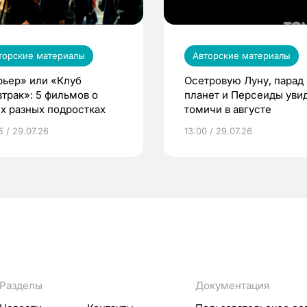
торские материалы
Авторские материалы
рьер» или «Клуб
Осетровую Луну, парад 
втрак»: 5 фильмов о
планет и Персеиды уви
их разных подростках
томичи в августе
5 / 29.07.26
13:00 / 29.07.26
Разделы
Документация