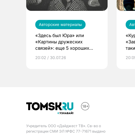
Авторские материалы
Ав
«Здесь был Юра» или
«Ку
«Картины дружеских
«За
связей»: еще 5 хороших
так
российских фильмов
20:02 / 30.07.26
20:0
Учредитель ООО «Дайджест ТВ». Св-во о
регистрации СМИ ЭЛ №ФС 77-71671 выдано