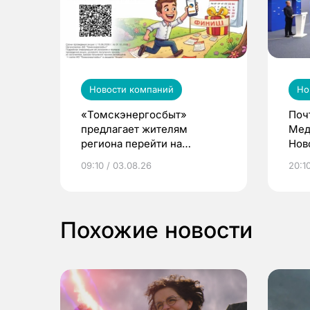
Новости компаний
Но
«Томскэнергосбыт»
Поч
предлагает жителям
Мед
региона перейти на
Нов
электронные квитанции и
про
09:10 / 03.08.26
20:10
выиграть призы
Похожие новости