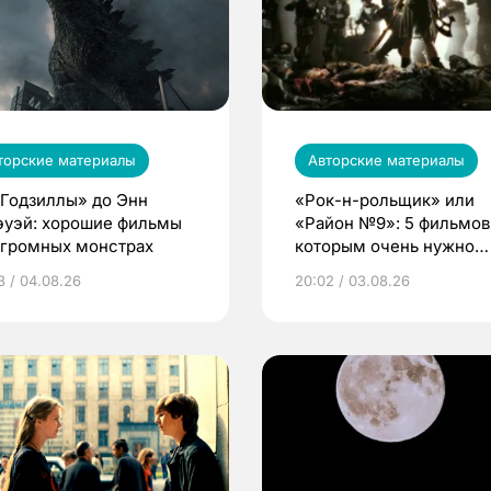
торские материалы
Авторские материалы
«Годзиллы» до Энн
«Рок-н-рольщик» или
эуэй: хорошие фильмы
«Район №9»: 5 фильмов
огромных монстрах
которым очень нужно
продолжение
3 / 04.08.26
20:02 / 03.08.26