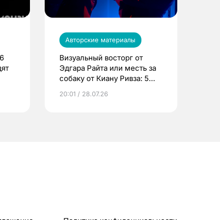
Авторские материалы
6
Визуальный восторг от
дят
Эдгара Райта или месть за
собаку от Киану Ривза: 5
стильных экшн-фильмов
20:01 / 28.07.26