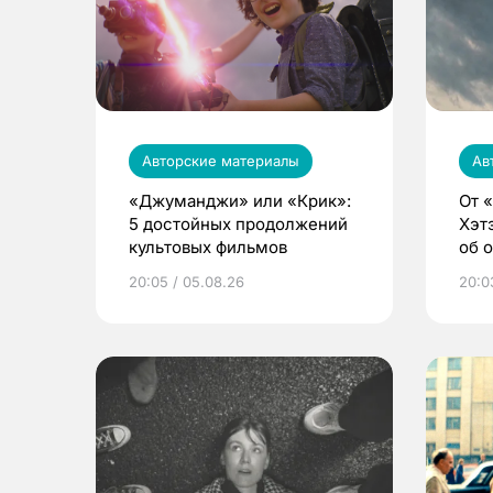
Авторские материалы
Ав
«Джуманджи» или «Крик»:
От 
5 достойных продолжений
Хэт
культовых фильмов
об 
20:05 / 05.08.26
20:0