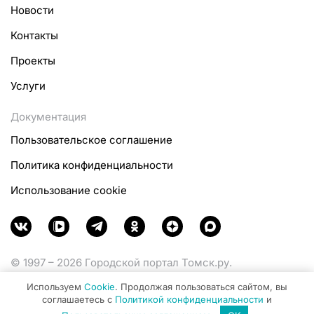
Новости
Контакты
Проекты
Услуги
Документация
Пользовательское соглашение
Политика конфиденциальности
Использование cookie
© 1997 – 2026 Городской портал Томск.ру.
Функционирует при финансовой поддержке
Используем
Cookie
. Продолжая пользоваться сайтом, вы
Министерства цифрового развития, связи и массовых
соглашаетесь с
Политикой конфиденциальности
и
коммуникаций Российской Федерации.