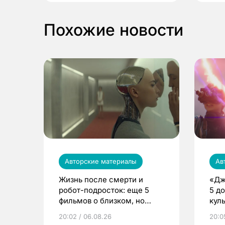
Похожие новости
Авторские материалы
Ав
Жизнь после смерти и
«Дж
робот-подросток: еще 5
5 д
фильмов о близком, но
кул
таком мрачном будущем
20:02 / 06.08.26
20:0