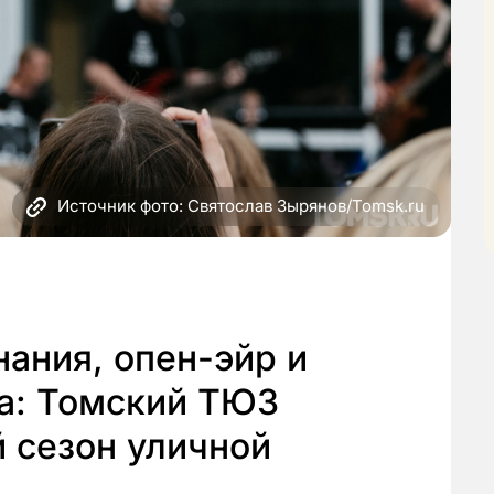
Источник фото: Святослав Зырянов/Tomsk.ru
ания, опен-эйр и
ва: Томский ТЮЗ
 сезон уличной