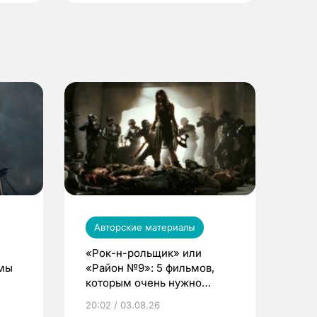
Авторские материалы
«Рок-н-рольщик» или
ьмы
«Район №9»: 5 фильмов,
которым очень нужно
продолжение
20:02 / 03.08.26