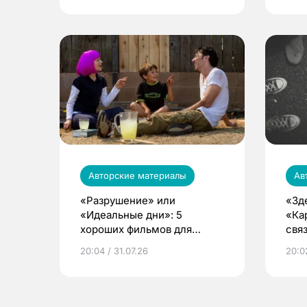
Авторские материалы
Ав
«Разрушение» или
«Зд
«Идеальные дни»: 5
«Ка
хороших фильмов для
свя
преодоления кризиса
рос
20:04 / 31.07.26
20:0