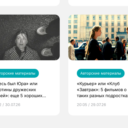
торские материалы
Авторские материалы
есь был Юра» или
«Курьер» или «Клуб
ртины дружеских
«Завтрак»: 5 фильмов о
зей»: еще 5 хороших
таких разных подростка
сийских фильмов
2 / 30.07.26
20:05 / 29.07.26