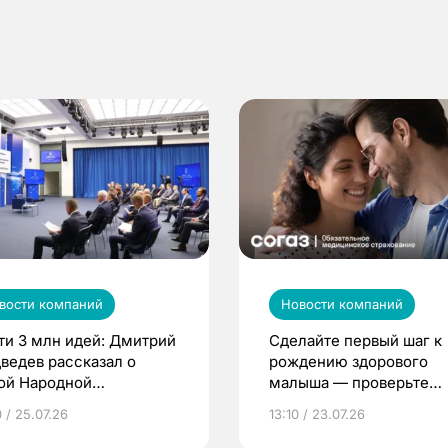
вости компаний
Новости компаний
ти 3 млн идей: Дмитрий
Сделайте первый шаг к
ведев рассказал о
рождению здорового
ой Народной
малыша — проверьте
грамме ЕР
репродуктивное здоров
 / 25.07.26
13:10 / 23.07.26
по ОМС!