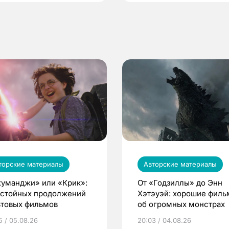
торские материалы
Авторские материалы
уманджи» или «Крик»:
От «Годзиллы» до Энн
остойных продолжений
Хэтэуэй: хорошие фил
ьтовых фильмов
об огромных монстрах
5 / 05.08.26
20:03 / 04.08.26