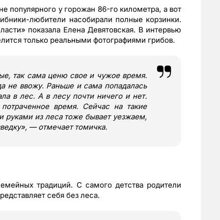
е популярного у горожан 86-го километра, а вот
рибники-любители насобирали полные корзинки.
асти» показала Елена Девятовская. В интервью
делится только реальными фотографиями грибов.
е, так сама ценю свое и чужое время.
а не ввожу. Раньше и сама попадалась
ла в лес. А в лесу почти ничего и нет.
 потраченное время. Сейчас на такие
и руками из леса тоже бывает уезжаем,
зведку», — отмечает томичка.
семейных традиций. С самого детства родители
редставляет себя без леса.