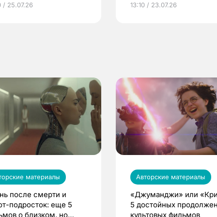
 / 25.07.26
13:10 / 23.07.26
по ОМС!
торские материалы
Авторские материалы
нь после смерти и
«Джуманджи» или «Кри
от-подросток: еще 5
5 достойных продолже
ьмов о близком, но
культовых фильмов