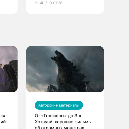
21:40 / 10.07.26
Авторские материалы
к»:
От «Годзиллы» до Энн
ний
Хэтэуэй: хорошие фильмы
об огромных монстрах