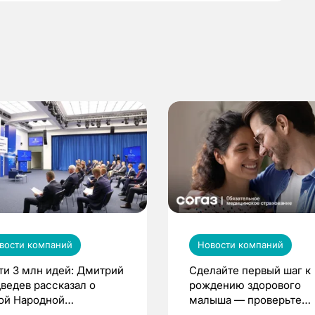
вости компаний
Новости компаний
ти 3 млн идей: Дмитрий
Сделайте первый шаг к
ведев рассказал о
рождению здорового
ой Народной
малыша — проверьте
грамме ЕР
репродуктивное здоров