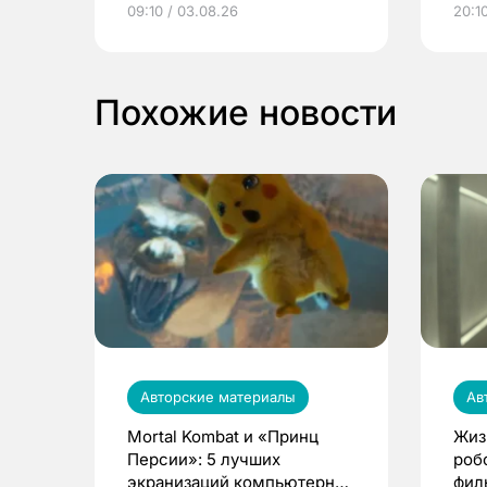
09:10 / 03.08.26
20:10
выиграть призы
Похожие новости
Авторские материалы
Ав
Mortal Kombat и «Принц
Жиз
Персии»: 5 лучших
роб
экранизаций компьютерных
фил