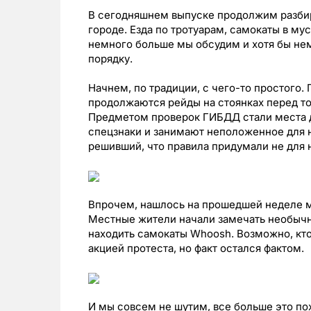
В сегодняшнем выпуске продолжим разбир
городе. Езда по тротуарам, самокаты в му
немного больше мы обсудим и хотя бы нем
порядку.
Начнем, по традиции, с чего-то простого.
продолжаются рейды на стоянках перед т
Предметом проверок ГИБДД стали места д
спецзнаки и занимают неположенное для ни
решивший, что правила придумали не для н
Впрочем, нашлось на прошедшей неделе ме
Местные жители начали замечать необычн
находить самокаты Whoosh. Возможно, кто
акцией протеста, но факт остался фактом.
И мы совсем не шутим, все больше это по