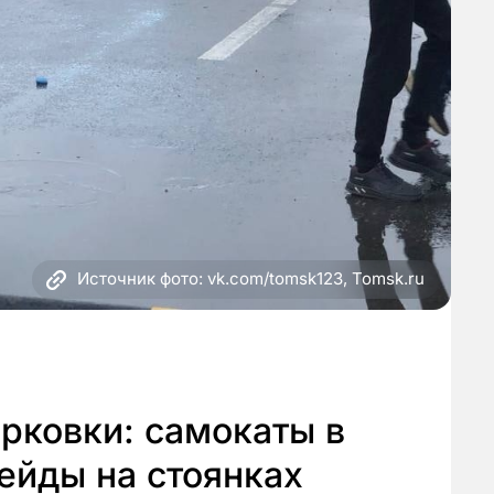
Источник фото: vk.com/tomsk123, Tomsk.ru
рковки: самокаты в
ейды на стоянках