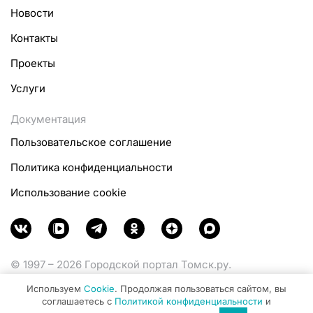
Новости
Контакты
Проекты
Услуги
Документация
Пользовательское соглашение
Политика конфиденциальности
Использование cookie
© 1997 – 2026 Городской портал Томск.ру.
Функционирует при финансовой поддержке
Используем
Cookie
. Продолжая пользоваться сайтом, вы
Министерства цифрового развития, связи и массовых
соглашаетесь с
Политикой конфиденциальности
и
коммуникаций Российской Федерации.