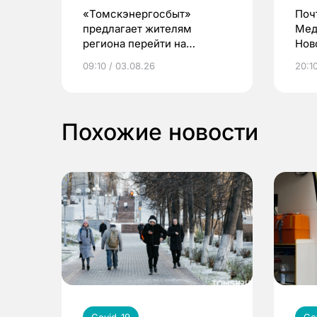
«Томскэнергосбыт»
Поч
предлагает жителям
Мед
региона перейти на
Нов
электронные квитанции и
про
09:10 / 03.08.26
20:10
выиграть призы
Похожие новости