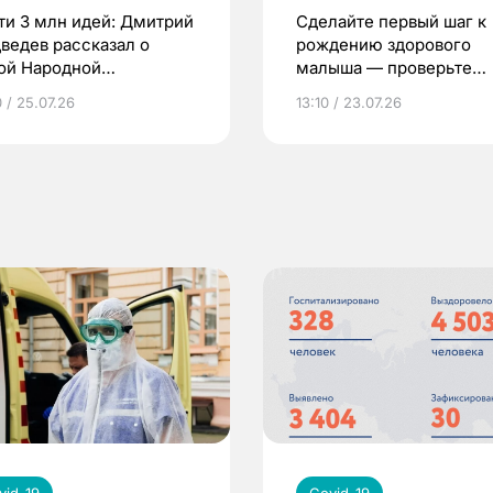
ти 3 млн идей: Дмитрий
Сделайте первый шаг к
ведев рассказал о
рождению здорового
ой Народной
малыша — проверьте
грамме ЕР
репродуктивное здоров
 / 25.07.26
13:10 / 23.07.26
по ОМС!