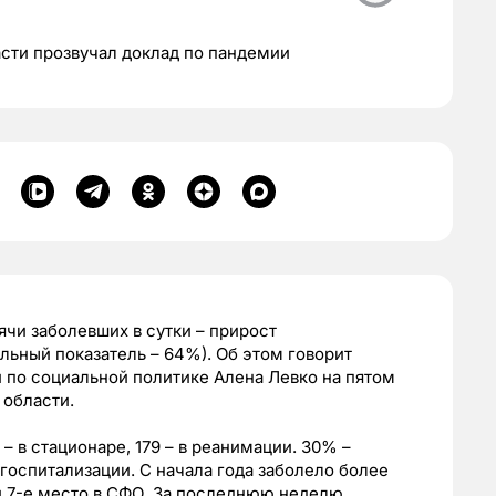
сти прозвучал доклад по пандемии
чи заболевших в сутки – прирост
ьный показатель – 64%). Об этом говорит
 по социальной политике Алена Левко на пятом
области.
 – в стационаре, 179 – в реанимации. 30% –
госпитализации. С начала года заболело более
 и 7-е место в СФО. За последнюю неделю