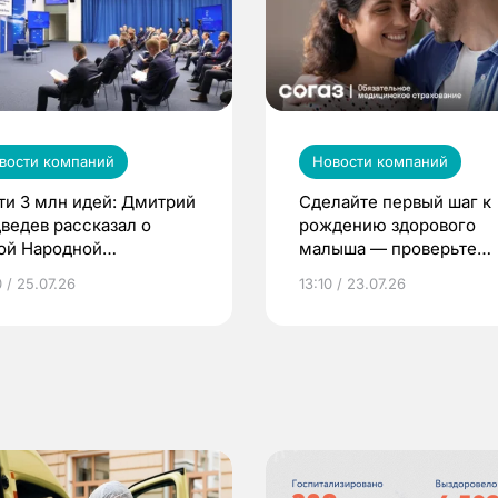
вости компаний
Новости компаний
ти 3 млн идей: Дмитрий
Сделайте первый шаг к
ведев рассказал о
рождению здорового
ой Народной
малыша — проверьте
грамме ЕР
репродуктивное здоров
 / 25.07.26
13:10 / 23.07.26
по ОМС!