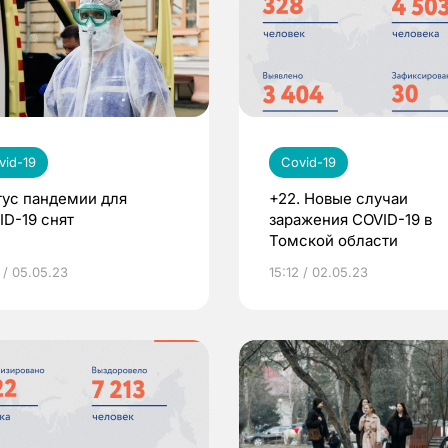
vid-19
Covid-19
тус пандемии для
+22. Новые случаи
ID-19 снят
заражения COVID-19 в
Томской области
 / 05.05.23
15:12 / 02.05.23