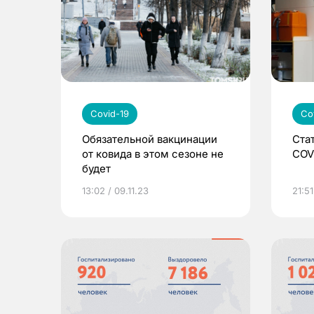
Covid-19
Co
Обязательной вакцинации
Ста
от ковида в этом сезоне не
COV
будет
13:02 / 09.11.23
21:51