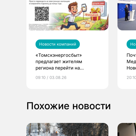
Новости компаний
Но
«Томскэнергосбыт»
Поч
предлагает жителям
Мед
региона перейти на
Нов
электронные квитанции и
про
09:10 / 03.08.26
20:10
выиграть призы
Похожие новости