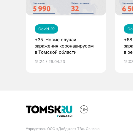
Covid-19
Co
+35. Новые случаи
+68
заражения коронавирусом
зар
в Томской области
в р
15:24 / 29.04.23
15:03
Учредитель ООО «Дайджест ТВ». Св-во о