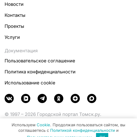
Новости
Контакты
Проекты
Услуги
Документация
Пользовательское соглашение
Политика конфиденциальности
Использование cookie
© 1997 – 2026 Городской портал Томск.ру.
Функционирует при финансовой поддержке
Используем
Cookie
. Продолжая пользоваться сайтом, вы
Министерства цифрового развития, связи и массовых
соглашаетесь с
Политикой конфиденциальности
и
коммуникаций Российской Федерации.