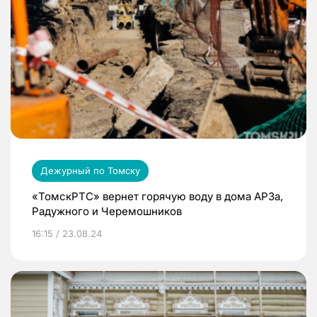
Дежурный по Томску
«ТомскРТС» вернет горячую воду в дома АРЗа,
Радужного и Черемошников
16:15 / 23.08.24