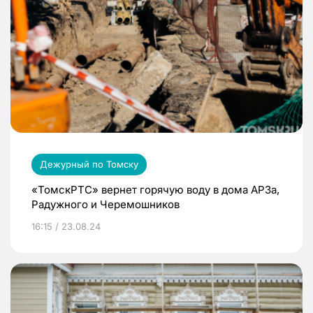
Дежурный по Томску
«ТомскРТС» вернет горячую воду в дома АРЗа,
Радужного и Черемошников
16:15 / 23.08.24