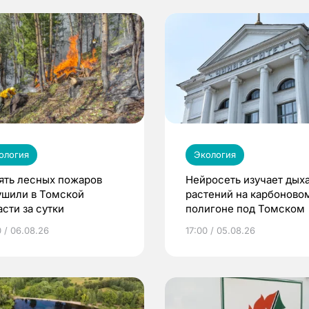
ология
Экология
ять лесных пожаров
Нейросеть изучает дых
ушили в Томской
растений на карбоново
сти за сутки
полигоне под Томском
0 / 06.08.26
17:00 / 05.08.26