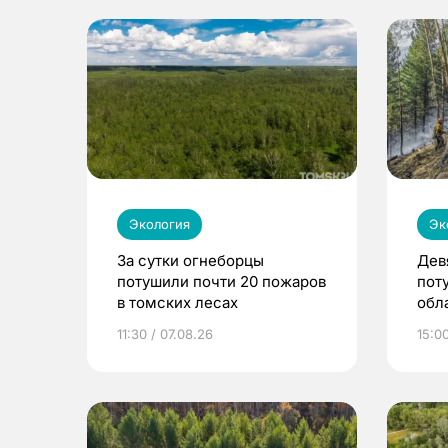
Экология
Эк
За сутки огнеборцы
Дев
потушили почти 20 пожаров
пот
в томских лесах
обла
11:30 / 07.08.26
15:0