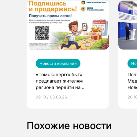
Новости компаний
Но
«Томскэнергосбыт»
Поч
предлагает жителям
Мед
региона перейти на
Нов
электронные квитанции и
про
09:10 / 03.08.26
20:10
выиграть призы
Похожие новости