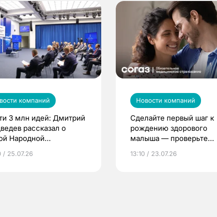
вости компаний
Новости компаний
ти 3 млн идей: Дмитрий
Сделайте первый шаг к
ведев рассказал о
рождению здорового
ой Народной
малыша — проверьте
грамме ЕР
репродуктивное здоров
 / 25.07.26
13:10 / 23.07.26
по ОМС!