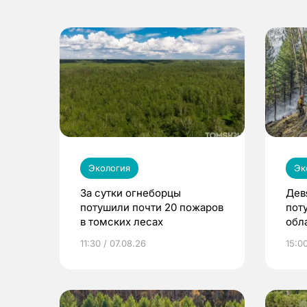
Экология
Эк
За сутки огнеборцы
Дев
потушили почти 20 пожаров
пот
в томских лесах
обла
11:30 / 07.08.26
15:0