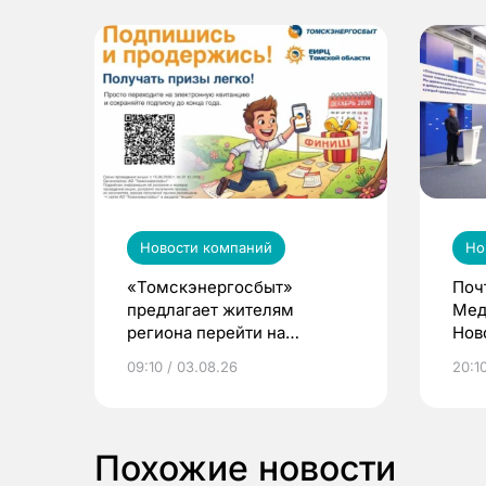
Новости компаний
Но
«Томскэнергосбыт»
Поч
предлагает жителям
Мед
региона перейти на
Нов
электронные квитанции и
про
09:10 / 03.08.26
20:10
выиграть призы
Похожие новости