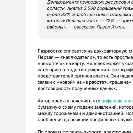
Департамента природных ресурсов и
области. Анализ 2 500 обращений граж
около 33% жалоб связаны с отходами 
которых большая часть — 72% — прихо
районы»
, — рассказал Павел Яткин.
Разработка опирается на двухфакторную м
Первая — «наблюдатели», то есть простые
новых точек на карту. Человек может указ
категорию отходов и прикрепить фотограф
представителей органов власти. Они наде
заявки с «новой» на «в работе», «решена»
достоверность полученных данных.
Автор проекта поясняет, что
цифровая пла
бумажную схему подачи заявлений, котор
между горожанами и администрацией. Нов
сообщения до реакции профильных служб 
По словам студента-эколога, электронная