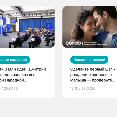
вости компаний
Новости компаний
ти 3 млн идей: Дмитрий
Сделайте первый шаг к
ведев рассказал о
рождению здорового
ой Народной
малыша — проверьте
грамме ЕР
репродуктивное здоров
 / 25.07.26
13:10 / 23.07.26
по ОМС!