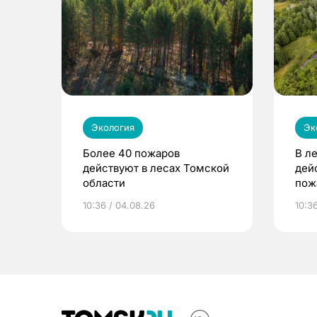
Экология
Эк
Более 40 пожаров
В л
действуют в лесах Томской
дей
области
пожа
лок
10:36 / 04.08.26
10:3