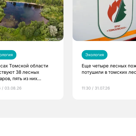
ология
Экология
есах Томской области
Еще четыре лесных по
ствуют 38 лесных
потушили в томских ле
ров, пять из них
ализованы
6 / 03.08.26
11:30 / 31.07.26