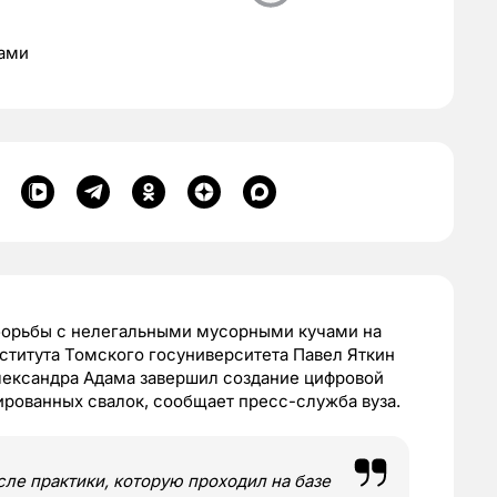
дами
борьбы с нелегальными мусорными кучами на
нститута Томского госуниверситета Павел Яткин
ександра Адама завершил создание цифровой
рованных свалок, сообщает пресс-служба вуза.
ле практики, которую проходил на базе