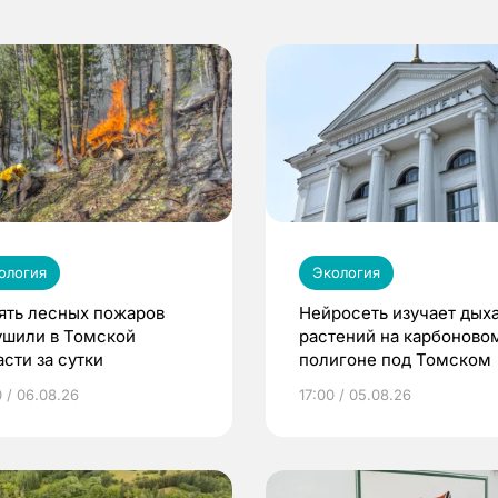
ология
Экология
ять лесных пожаров
Нейросеть изучает дых
ушили в Томской
растений на карбоново
сти за сутки
полигоне под Томском
0 / 06.08.26
17:00 / 05.08.26