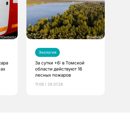
Экология
жара
За сутки +6: в Томской
сах
области действуют 16
лесных пожаров
11:08 / 29.07.26