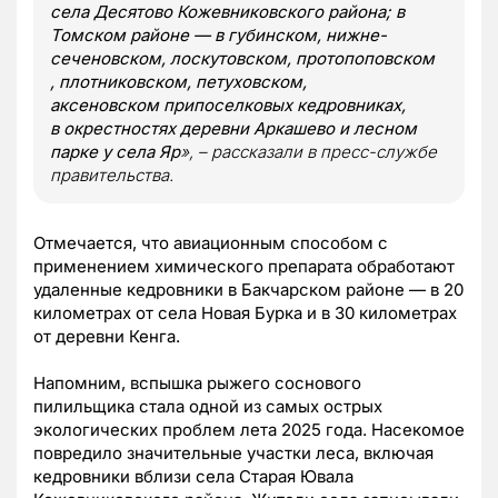
села Десятово Кожевниковского района; в
Томском районе — в губинском, нижне-
сеченовском, лоскутовском, протопоповском
, плотниковском, петуховском,
аксеновском припоселковых кедровниках,
в окрестностях деревни Аркашево и лесном
парке у села Яр
», – рассказали в пресс-службе
правительства.
Отмечается, что авиационным способом с
применением химического препарата обработают
удаленные кедровники в Бакчарском районе — в 20
километрах от села Новая Бурка и в 30 километрах
от деревни Кенга.
Напомним, вспышка рыжего соснового
пилильщика стала одной из самых острых
экологических проблем лета 2025 года. Насекомое
повредило значительные участки леса, включая
кедровники вблизи села Старая Ювала