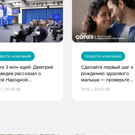
вости компаний
Новости компаний
ти 3 млн идей: Дмитрий
Сделайте первый шаг к
ведев рассказал о
рождению здорового
ой Народной
малыша — проверьте
грамме ЕР
репродуктивное здоров
 / 25.07.26
13:10 / 23.07.26
по ОМС!