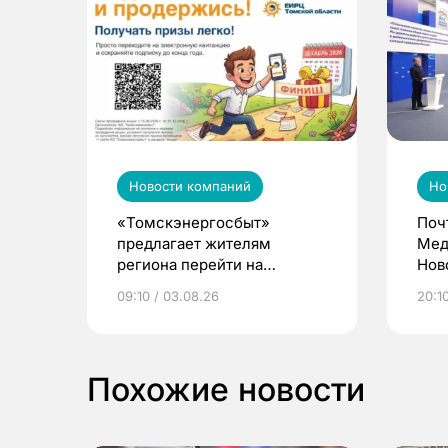
Новости компаний
Но
«Томскэнергосбыт»
Поч
предлагает жителям
Мед
региона перейти на
Нов
электронные квитанции и
про
09:10 / 03.08.26
20:10
выиграть призы
Похожие новости