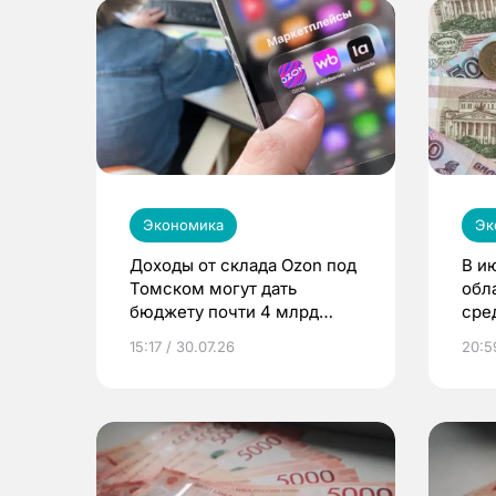
Экономика
Эк
Доходы от склада Ozon под
В и
Томском могут дать
обл
бюджету почти 4 млрд
сре
рублей
15:17 / 30.07.26
20:5