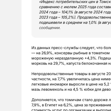
«
Индекс потребительских цен в Томско
сравнению с июлем 2025 года состави
2024 года – 104,1% (в августе 2024 го
2023 года – 105,2%). Продовольственны
подешевели в среднем на 1,0% (в авгус
сообщении.
Из данных пресс-службы следует, что бол
— на 26,9%, консервы рыбные в томатном
мороженую неразделанную +4,3%. Подешеве
морковь на 29,7%, капуста белокочанная н
Непродовольственные товары в августе 20
частности, на 7,7% увеличилась цена ним
легковые иномарки выросли в цене на 5,2 
мазь левомеколь и на 4,5 % юбки для дево
Дополняется, что томичам стало дороже л
7,9%, в Египет на 6,2%, цена за проживани
стоимость услуг по организации и выполн