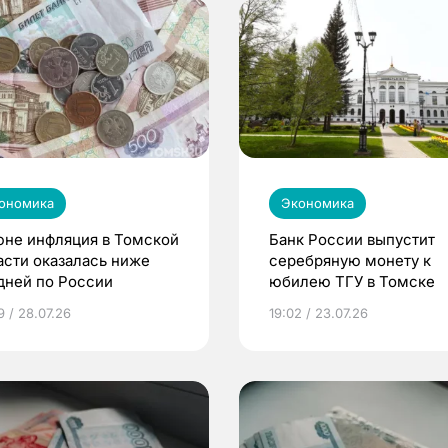
ономика
Экономика
юне инфляция в Томской
Банк России выпустит
асти оказалась ниже
серебряную монету к
дней по России
юбилею ТГУ в Томске
9 / 28.07.26
19:02 / 23.07.26