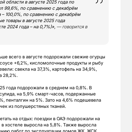
й области в августе 2025 года по
л 99,6%, по сравнению с декабрём
да – 100,0%, по сравнению с декабрём
е товары в августе 2025 года
те 2024 года – на 0,7%)»,
— говорится в
ьше всего в августе подорожали свежие огурцы
 соусе +6,2%, кисломолочные продукты и рыбу
ли: свекла на 37,3%, картофель на 34,9%,
а 28,2%.
25 года подорожали в среднем на 0,8%. В
есулида, на 5,9% смарт-часов, подержанные
%, пенталгин на 5%. Зато на 4,6% подешевела
чек из полушерстяных тканей.
етать на отдых: поездки в ОАЭ подорожали на
е в хостеле выросла на 5,8%. Также выросла
ению работ по эксплуатации домов ЖК, ЖСК,