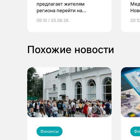
предлагает жителям
Мед
региона перейти на
Нов
электронные квитанции и
про
09:10 / 03.08.26
20:10
выиграть призы
Похожие новости
Финансы
Фи