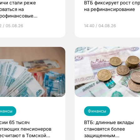
ичи стали реже
ВТБ фиксирует рост сп
оваться на
на рефинансирование
рофинансовые
анизации в 2026 году
2 / 05.08.26
14:40 / 04.08.26
нансы
Финансы
сии 65 тысяч
ВТБ: длинные вклады
отающих пенсионеров
становятся более
есчитают в Томской
защищенным