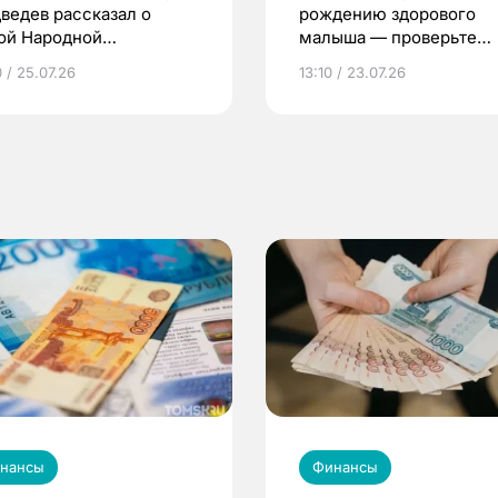
ведев рассказал о
рождению здорового
ой Народной
малыша — проверьте
грамме ЕР
репродуктивное здоров
 / 25.07.26
13:10 / 23.07.26
по ОМС!
нансы
Финансы