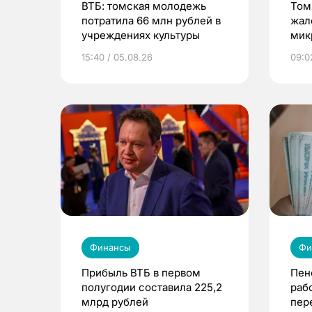
ВТБ: томская молодежь
Том
потратила 66 млн рублей в
жал
учреждениях культуры
мик
орг
15:40 / 05.08.26
09:0
Финансы
Фи
Прибыль ВТБ в первом
Пен
полугодии составила 225,2
раб
млрд рублей
пер