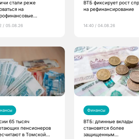
ичи стали реже
ВТБ фиксирует рост сп
оваться на
на рефинансирование
рофинансовые
анизации в 2026 году
2 / 05.08.26
14:40 / 04.08.26
нансы
Финансы
сии 65 тысяч
ВТБ: длинные вклады
отающих пенсионеров
становятся более
есчитают в Томской
защищенным