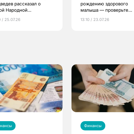
ведев рассказал о
рождению здорового
ой Народной
малыша — проверьте
грамме ЕР
репродуктивное здоров
 / 25.07.26
13:10 / 23.07.26
по ОМС!
нансы
Финансы