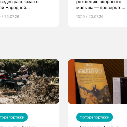
ведев рассказал о
рождению здорового
ой Народной
малыша — проверьте
грамме ЕР
репродуктивное здоров
 / 25.07.26
13:10 / 23.07.26
по ОМС!
торепортажи
Фоторепортажи