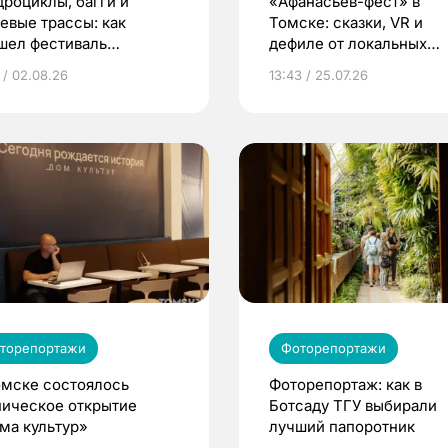
дроциклы, багги и
«Афанасьев-фест» в
зевые трассы: как
Томске: сказки, VR и
шел фестиваль
дефиле от локальных
тремального спорта под
брендов
 / 02.08.26
13:43 / 25.07.26
ском
торепортажи
Фоторепортажи
омске состоялось
Фоторепортаж: как в
ническое открытие
Ботсаду ТГУ выбирали
ма культур»
лучший папоротник