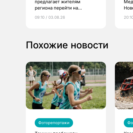
предлагает жителям
Мед
региона перейти на
Нов
электронные квитанции и
про
09:10 / 03.08.26
20:10
выиграть призы
Похожие новости
Фоторепортажи
Фо