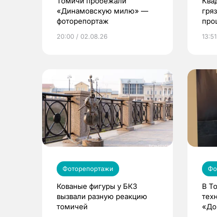
Томичи пробежали
Ква
«Динамовскую милю» —
гря
фоторепортаж
про
экс
20:00 / 02.08.26
13:51
Том
Фоторепортажи
Фо
Кованые фигуры у БКЗ
В Т
вызвали разную реакцию
тех
томичей
«До